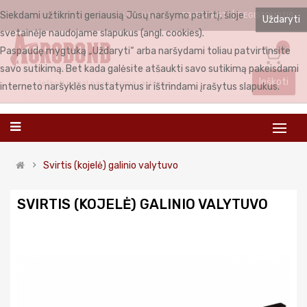
Siekdami užtikrinti geriausią Jūsų naršymo patirtį, šioje
PRISIJUNGTI
REGISTRUOTIS
LIETUVIŲ
Uždaryti
svetainėje naudojame slapukus (angl. cookies).
0
Paspaudę mygtuką „Uždaryti“ arba naršydami toliau patvirtinsite
savo sutikimą. Bet kada galėsite atšaukti savo sutikimą pakeisdami
Ieškoti
interneto naršyklės nustatymus ir ištrindami įrašytus slapukus.
Svirtis (kojelė) galinio valytuvo
SVIRTIS (KOJELĖ) GALINIO VALYTUVO