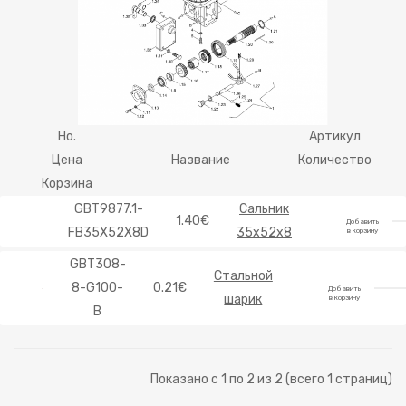
Ho.
Артикул
Цена
Название
Количество
Корзина
GBT9877.1-
Сальник
1.40€
Добавить
FB35X52X8D
35x52x8
в корзину
GBT308-
Стальной
8-G100-
0.21€
Добавить
шарик
в корзину
B
Показано с 1 по 2 из 2 (всего 1 страниц)