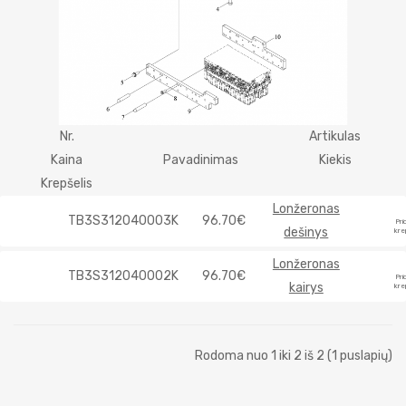
Nr.
Artikulas
Kaina
Pavadinimas
Kiekis
Krepšelis
Lonžeronas
TB3S312040003K
96.70€
Prid
dešinys
kre
Lonžeronas
TB3S312040002K
96.70€
Prid
kairys
kre
Rodoma nuo 1 iki 2 iš 2 (1 puslapių)