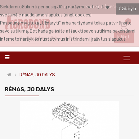
Siekdami užtikrinti geriausią Jūsų naršymo patirtį, šioje
PRISIJUNGTI
REGISTRUOTIS
LIETUVIŲ
Uždaryti
svetainėje naudojame slapukus (angl. cookies).
0
Paspaudę mygtuką „Uždaryti“ arba naršydami toliau patvirtinsite
savo sutikimą. Bet kada galėsite atšaukti savo sutikimą pakeisdami
Ieškoti
interneto naršyklės nustatymus ir ištrindami įrašytus slapukus.
RĖMAS, JO DALYS
RĖMAS, JO DALYS