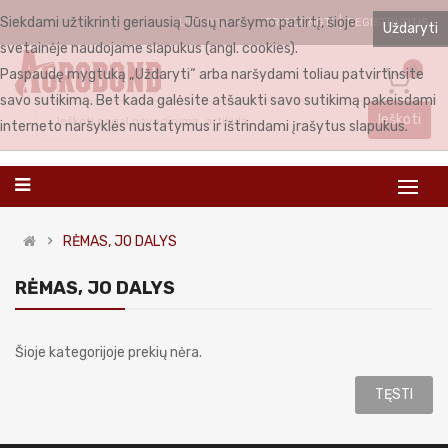
Siekdami užtikrinti geriausią Jūsų naršymo patirtį, šioje
PRISIJUNGTI
REGISTRUOTIS
LIETUVIŲ
Uždaryti
svetainėje naudojame slapukus (angl. cookies).
0
Paspaudę mygtuką „Uždaryti“ arba naršydami toliau patvirtinsite
savo sutikimą. Bet kada galėsite atšaukti savo sutikimą pakeisdami
Ieškoti
interneto naršyklės nustatymus ir ištrindami įrašytus slapukus.
RĖMAS, JO DALYS
RĖMAS, JO DALYS
Šioje kategorijoje prekių nėra.
TĘSTI