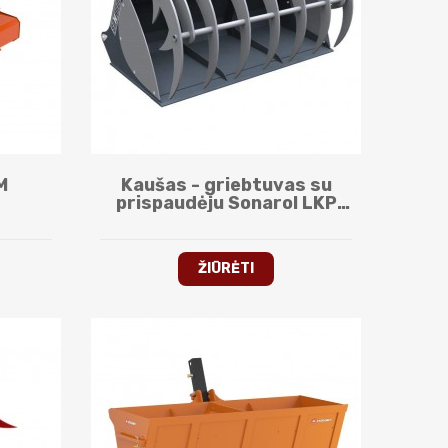
M
Kaušas - griebtuvas su
prispaudėju Sonarol LKP
SNR
ŽIŪRĖTI