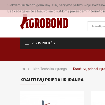
Siekdami užtikrinti geriausią Jūsų naršymo patirtį, šioje svetai
MANO PASKYRA
Bet kada galėsite atšaukti savo sutikimą pakeisdami interneto n
VISOS PREKĖS
Kita Technika ir Įranga
Krautuvų priedai ir į
KRAUTUVŲ PRIEDAI IR ĮRANGA