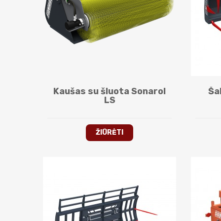
Kaušas su šluota Sonarol
Ša
LS
ŽIŪRĖTI