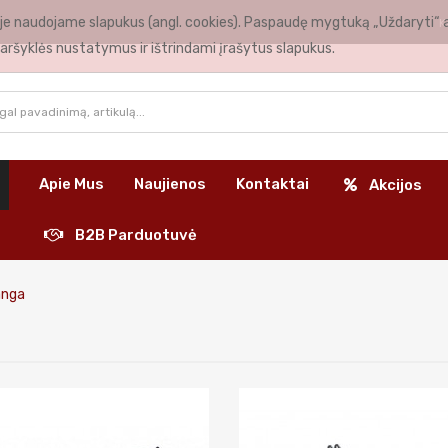
nėje naudojame slapukus (angl. cookies). Paspaudę mygtuką „Uždaryti“ 
K
aršyklės nustatymus ir ištrindami įrašytus slapukus.
Apie Mus
Naujienos
Kontaktai
Akcijos
B2B Parduotuvė
ranga