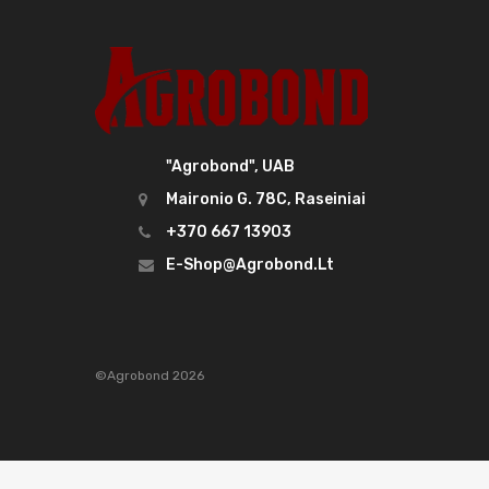
"Agrobond", UAB
Maironio G. 78C, Raseiniai
+370 667 13903
E-Shop@agrobond.lt
©Agrobond 2026