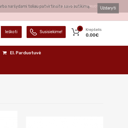
arba naršydami toliau patvirtinsite savo sutikimą.
SVEIKI
PRISIJUNGTI
REGISTRUOTIS
ALBA
LIETUVIŲ
Uždaryti
0
Krepšelis
Ieškoti
Susisiekime!
0.00€
El. Parduotuvė