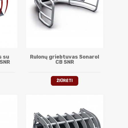
s su
Rulonų griebtuvas Sonarol
 SNR
CB SNR
ŽIŪRĖTI