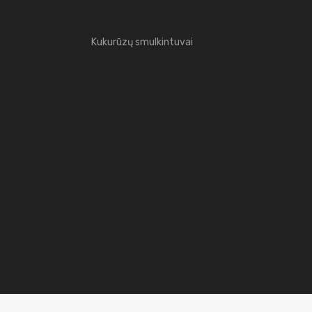
Kukurūzų smulkintuvai