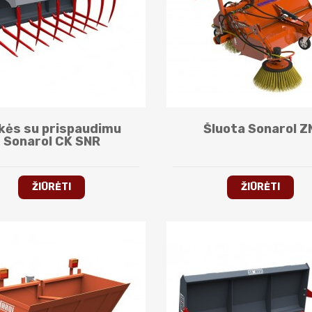
kės su prispaudimu
Šluota Sonarol Z
Sonarol CK SNR
ŽIŪRĖTI
ŽIŪRĖTI