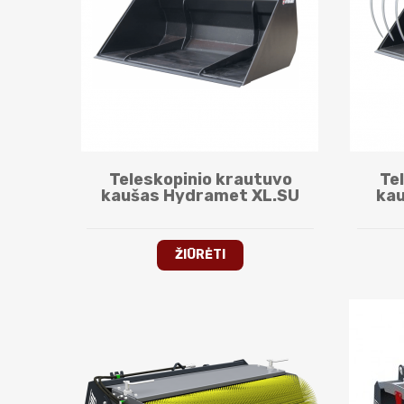
Teleskopinio krautuvo
Te
kaušas Hydramet XL.SU
kau
šakė
ŽIŪRĖTI