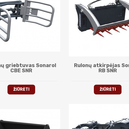
nų griebtuvas Sonarol
Rulonų atkirpėjas So
CBE SNR
RB SNR
ŽIŪRĖTI
ŽIŪRĖTI