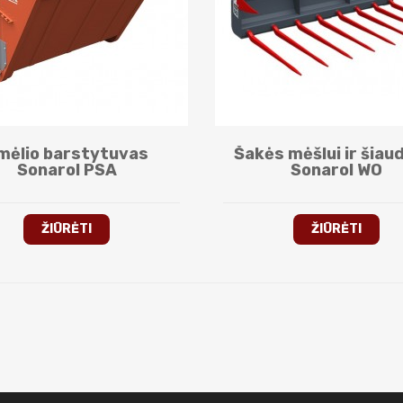
mėlio barstytuvas
Šakės mėšlui ir šia
Sonarol PSA
Sonarol WO
ŽIŪRĖTI
ŽIŪRĖTI