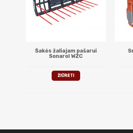
Šakės žaliajam pašarui
S
Sonarol WZC
ŽIŪRĖTI