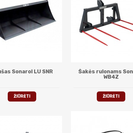
šas Sonarol LU SNR
Šakės rulonams Son
WB4Z
ŽIŪRĖTI
ŽIŪRĖTI