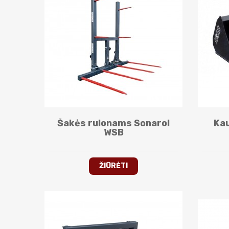
Šakės rulonams Sonarol
Kau
WSB
ŽIŪRĖTI