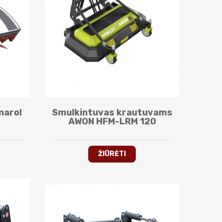
narol
Smulkintuvas krautuvams
AWON HFM-LRM 120
ŽIŪRĖTI