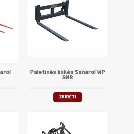
arol
Paletinės šakės Sonarol WP
SNR
ŽIŪRĖTI