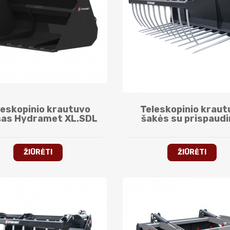
leskopinio krautuvo
Teleskopinio kraut
šas Hydramet XL.SDL
šakės su prispaud
Hydramet XL.K
ŽIŪRĖTI
ŽIŪRĖTI