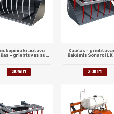
leskopinio krautuvo
Kaušas - griebtuva
šas - griebtuvas su
šakėmis Sonarol LK
mis Hydramet XL.SKR
ŽIŪRĖTI
ŽIŪRĖTI