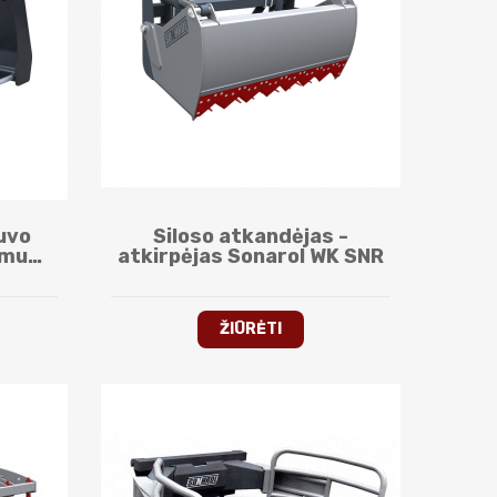
uvo
Siloso atkandėjas -
imu
atkirpėjas Sonarol WK SNR
R
ŽIŪRĖTI