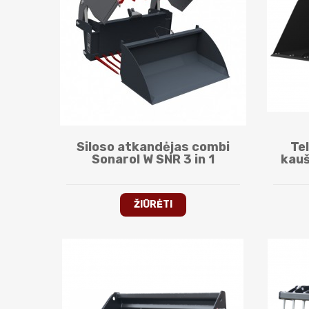
Siloso atkandėjas combi
Te
Sonarol W SNR 3 in 1
kau
ŽIŪRĖTI