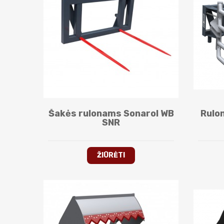
Šakės rulonams Sonarol WB
Rulo
SNR
ŽIŪRĖTI