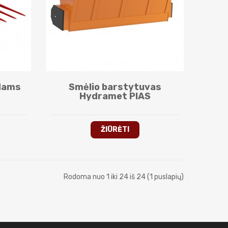
udams
Smėlio barstytuvas
Hydramet PIAS
ŽIŪRĖTI
Rodoma nuo 1 iki 24 iš 24 (1 puslapių)