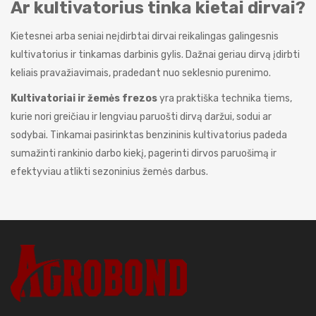
Ar kultivatorius tinka kietai dirvai?
Kietesnei arba seniai neįdirbtai dirvai reikalingas galingesnis
kultivatorius ir tinkamas darbinis gylis. Dažnai geriau dirvą įdirbti
keliais pravažiavimais, pradedant nuo seklesnio purenimo.
Kultivatoriai ir žemės frezos
yra praktiška technika tiems,
kurie nori greičiau ir lengviau paruošti dirvą daržui, sodui ar
sodybai. Tinkamai pasirinktas benzininis kultivatorius padeda
sumažinti rankinio darbo kiekį, pagerinti dirvos paruošimą ir
efektyviau atlikti sezoninius žemės darbus.