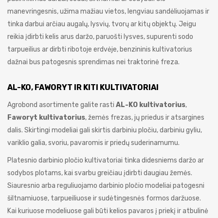
manevringesnis, užima mažiau vietos, lengviau sandėliuojamas ir
tinka darbui arčiau augalų, lysvių, tvorų ar kitų objektų. Jeigu
reikia įdirbti kelis arus daržo, paruošti lysves, supurenti sodo
tarpueilius ar dirbti ribotoje erdvėje, benzininis kultivatorius
dažnai bus patogesnis sprendimas nei traktorinė freza.
AL-KO, FAWORYT IR KITI KULTIVATORIAI
Agrobond asortimente galite rasti
AL-KO kultivatorius
,
Faworyt kultivatorius
, žemės frezas, jų priedus ir atsargines
dalis. Skirtingi modeliai gali skirtis darbiniu pločiu, darbiniu gyliu,
variklio galia, svoriu, pavaromis ir priedų suderinamumu.
Platesnio darbinio pločio kultivatoriai tinka didesniems daržo ar
sodybos plotams, kai svarbu greičiau įdirbti daugiau žemės.
Siauresnio arba reguliuojamo darbinio pločio modeliai patogesni
šiltnamiuose, tarpueiliuose ir sudėtingesnės formos daržuose.
Kai kuriuose modeliuose gali būti kelios pavaros į priekį ir atbulinė