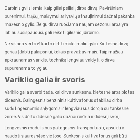
Darbinis gylis lemia, kaip giliai peiliai įdirba dirvą. Paviršiniam
purenimui, trąšų įmaišymui ar lysvių atnaujinimui dažnai pakanka
mažesnio gylio. Jeigu dirva ruošiama naujam sezonui arba yra
labiau susispaudusi, gali reikėti gilesnio įdirbimo.
Ne visada verta iš karto dirbti maksimaliu gyliu. Kietesnę dirvą
geriau įdirbti palaipsniui, keliais pravažiavimais. Taip mažiau
apkraunamas variklis, techniką lengviau valdyti, o dirva
supurenama tolygiau.
Variklio galia ir svoris
Variklio galia svarbi tada, kai dirva sunkesnė, kietesnė arba plotas
didesnis. Galingesnis benzininis kultivatorius stabiliau dirba
sudėtingesnėmis sąlygomis ir lengviau susidoroja su tankesne
žeme. Vis dėlto didesnė galia dažnai reiškia ir didesnį svorį.
Lengvesnis modelis bus patogesnis transportuoti, apsukti ir
naudoti siauresnėse vietose. Sunkesnis kultivatorius gali būti