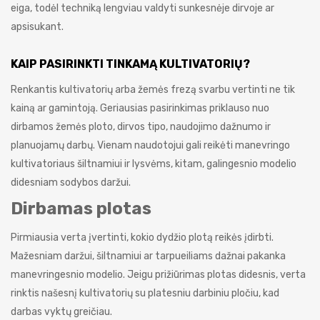
eiga, todėl techniką lengviau valdyti sunkesnėje dirvoje ar
apsisukant.
KAIP PASIRINKTI TINKAMĄ KULTIVATORIŲ?
Renkantis kultivatorių arba žemės frezą svarbu vertinti ne tik
kainą ar gamintoją. Geriausias pasirinkimas priklauso nuo
dirbamos žemės ploto, dirvos tipo, naudojimo dažnumo ir
planuojamų darbų. Vienam naudotojui gali reikėti manevringo
kultivatoriaus šiltnamiui ir lysvėms, kitam, galingesnio modelio
didesniam sodybos daržui.
Dirbamas plotas
Pirmiausia verta įvertinti, kokio dydžio plotą reikės įdirbti.
Mažesniam daržui, šiltnamiui ar tarpueiliams dažnai pakanka
manevringesnio modelio. Jeigu prižiūrimas plotas didesnis, verta
rinktis našesnį kultivatorių su platesniu darbiniu pločiu, kad
darbas vyktų greičiau.