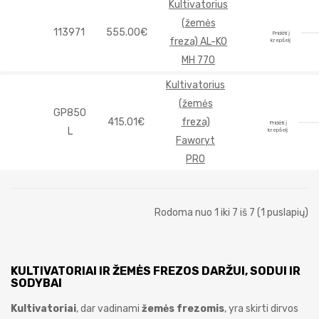
Kultivatorius
(žemės
113971
555.00€
Pridėti į
freza) AL-KO
krepšelį
MH 770
Kultivatorius
(žemės
GP850
415.01€
freza)
Pridėti į
L
krepšelį
Faworyt
PRO
Rodoma nuo 1 iki 7 iš 7 (1 puslapių)
KULTIVATORIAI IR ŽEMĖS FREZOS DARŽUI, SODUI IR
SODYBAI
Kultivatoriai
, dar vadinami
žemės frezomis
, yra skirti dirvos