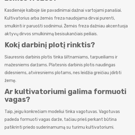
Kasdienėje kalboje šie pavadinimai dažnai vartojami panašiai.
Kultivatorius arba žemės freza naudojama dirvai purenti,
smulkinti ir paruošti sodinimui. Žemės freza dažniau akcentuoja
aktyvų dirvos smulkinimą besisukančiais peiliais.
Kokį darbinį plotį rinktis?
Siauresnis darbinis plotis tinka šiltnamiams, tarpueiliams ir
mažesniems daržams. Platesnis darbinis plotis naudingas
didesniems, atviresniems plotams, nes leidžia greičiau įdirbti
žemę.
Ar kultivatoriumi galima formuoti
vagas?
Taip, jeigu konkrečiam modeliui tinka vagotuvas. Vagotuvas
padeda formuoti vagas darže, tačiau prieš perkant būtina
patikrinti priedo suderinamumą su turimu kultivatoriumi.