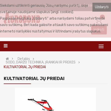
Siekdami užtikrinti geriausią Jūsų naršymo patirtį, šioje
PRISIJUNGTI
REGISTRUOTIS
LIETUVIŲ
Uždaryti
svetainėje naudojame slapukus (angl. cookies).
0
Paspaudę mygtuką „Uždaryti“ arba naršydami toliau patvirtinsite
savo sutikimą. Bet kada galėsite atšaukti savo sutikimą pakeisdami
Ieškoti
interneto naršyklės nustatymus ir ištrindami įrašytus slapukus.
Detalės
SODO, DARŽO TECHNIKA, ĮRANKIAI IR PREKĖS
KULTIVATORIAI, JŲ PRIEDAI
KULTIVATORIAI, JŲ PRIEDAI