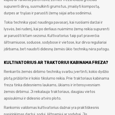
supurenti dirvą, susmulkinti grumstus, įmaišyti kompostą,
durpes ar trąšas ir paruošti žemę sėjai arba sodinimui.
Tokia technika ypač naudinga pavasarį, kai ruošiami daržai ir
lysvės, bei rudenį, kai po derliaus nuėmimo žemę reikia supurenti
ar paruošti kitam sezonui. Kultivatorius taip pat praverčia
šiltnamiuose, soduose, sodybose ir vietose, kur dirva reguliariai
įdirbama, bet naudoti didesnę žemės ūkio techniką nėra patogu.
KULTIVATORIUS AR TRAKTORIUI KABINAMA FREZA?
Renkantis žemės dirbimo techniką svarbu įvertinti, kokio dydžio
plotą prižiūrite ir kokio tikslumo reikia. Prie traktoriaus kabinama
freza tinka didesniems laukams, ūkiams ir intensyvesniam
žemės dirbimui. Ji reikalauja traktoriaus, daugiau vietos
apsisukimui ir didesnio atviro ploto.
Rankomis valdomas kultivatorius dažnai yra praktiškesnis
pasirinkimas daržui, sodui, šiltnamiui ar sodybai. Jis