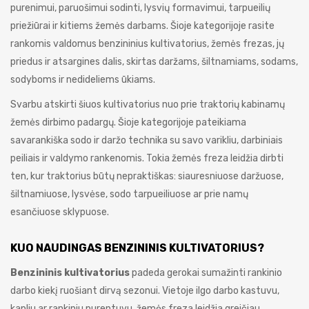
purenimui, paruošimui sodinti, lysvių formavimui, tarpueilių
priežiūrai ir kitiems žemės darbams. Šioje kategorijoje rasite
rankomis valdomus benzininius kultivatorius, žemės frezas, jų
priedus ir atsargines dalis, skirtas daržams, šiltnamiams, sodams,
sodyboms ir nedideliems ūkiams.
Svarbu atskirti šiuos kultivatorius nuo prie traktorių kabinamų
žemės dirbimo padargų. Šioje kategorijoje pateikiama
savarankiška sodo ir daržo technika su savo varikliu, darbiniais
peiliais ir valdymo rankenomis. Tokia žemės freza leidžia dirbti
ten, kur traktorius būtų nepraktiškas: siauresniuose daržuose,
šiltnamiuose, lysvėse, sodo tarpueiliuose ar prie namų
esančiuose sklypuose.
KUO NAUDINGAS BENZININIS KULTIVATORIUS?
Benzininis kultivatorius
padeda gerokai sumažinti rankinio
darbo kiekį ruošiant dirvą sezonui. Vietoje ilgo darbo kastuvu,
kapliu ar rankiniu purentuvu, žemės freza leidžia greičiau