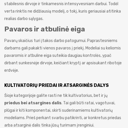
stabilesnis dirvoje ir tinkamesnis intensyvesniam darbui. Todėl
verta rinktis ne didžiausią modelį, o tokį, kuris geriausiai atitinka
realias darbo sąlygas.
Pavaros ir atbulinė eiga
Pavarų skaičius turi įtakos darbo patogumui. Paprastesniems
darbams gali pakakti vienos pavaros į priekį. Modeliai su keliomis
pavaromis ir atbuline eiga suteikia daugiau kontrolės, ypač
dirbant sunkesnėje dirvoje, keičiant kryptį ar apsisukant ribotoje
erdvėje.
KULTIVATORIŲ PRIEDAI IR ATSARGINĖS DALYS
Šioje kategorijoje galite rasti ne tik kultivatorius, bet ir jų
priedus bei atsargines dalis
. Tai gali būti ratai, vagotuvai,
plūgai ir kiti komponentai, skirti suderinamiems kultivatorių
modeliams. Prieš perkant svarbu patikrinti, ar konkretus priedas
arba atsarginė dalis tinka jūsų turimam įrenginiui.