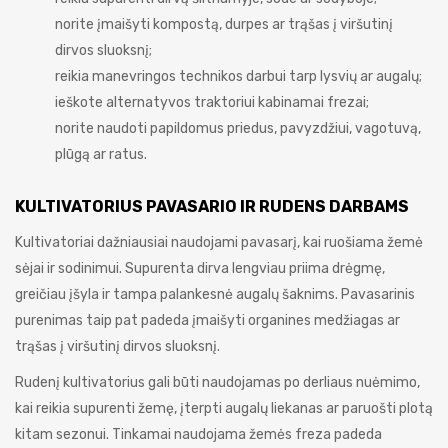
norite įmaišyti kompostą, durpes ar trąšas į viršutinį
dirvos sluoksnį;
reikia manevringos technikos darbui tarp lysvių ar augalų;
ieškote alternatyvos traktoriui kabinamai frezai;
norite naudoti papildomus priedus, pavyzdžiui, vagotuvą,
plūgą ar ratus.
KULTIVATORIUS PAVASARIO IR RUDENS DARBAMS
Kultivatoriai dažniausiai naudojami pavasarį, kai ruošiama žemė
sėjai ir sodinimui. Supurenta dirva lengviau priima drėgmę,
greičiau įšyla ir tampa palankesnė augalų šaknims. Pavasarinis
purenimas taip pat padeda įmaišyti organines medžiagas ar
trąšas į viršutinį dirvos sluoksnį.
Rudenį kultivatorius gali būti naudojamas po derliaus nuėmimo,
kai reikia supurenti žemę, įterpti augalų liekanas ar paruošti plotą
kitam sezonui. Tinkamai naudojama žemės freza padeda