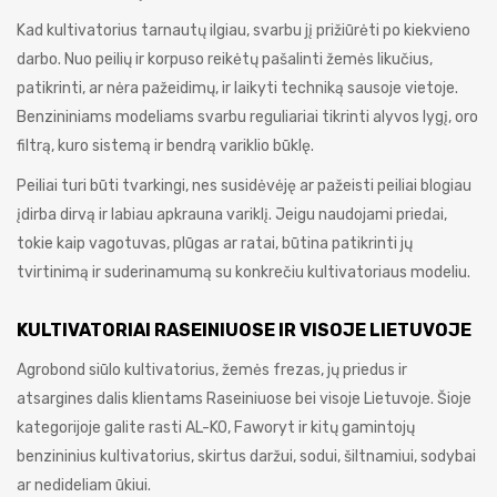
Kad kultivatorius tarnautų ilgiau, svarbu jį prižiūrėti po kiekvieno
darbo. Nuo peilių ir korpuso reikėtų pašalinti žemės likučius,
patikrinti, ar nėra pažeidimų, ir laikyti techniką sausoje vietoje.
Benzininiams modeliams svarbu reguliariai tikrinti alyvos lygį, oro
filtrą, kuro sistemą ir bendrą variklio būklę.
Peiliai turi būti tvarkingi, nes susidėvėję ar pažeisti peiliai blogiau
įdirba dirvą ir labiau apkrauna variklį. Jeigu naudojami priedai,
tokie kaip vagotuvas, plūgas ar ratai, būtina patikrinti jų
tvirtinimą ir suderinamumą su konkrečiu kultivatoriaus modeliu.
KULTIVATORIAI RASEINIUOSE IR VISOJE LIETUVOJE
Agrobond siūlo kultivatorius, žemės frezas, jų priedus ir
atsargines dalis klientams Raseiniuose bei visoje Lietuvoje. Šioje
kategorijoje galite rasti AL-KO, Faworyt ir kitų gamintojų
benzininius kultivatorius, skirtus daržui, sodui, šiltnamiui, sodybai
ar nedideliam ūkiui.