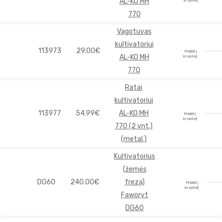
AL-KO MH
krepšelį
770
Vagotuvas
kultivatoriui
113973
29.00€
Pridėti į
AL-KO MH
krepšelį
770
Ratai
kultivatoriui
113977
54.99€
AL-KO MH
Pridėti į
krepšelį
770 (2 vnt.)
(metal.)
Kultivatorius
(žemės
DG60
240.00€
freza)
Pridėti į
krepšelį
Faworyt
DG60