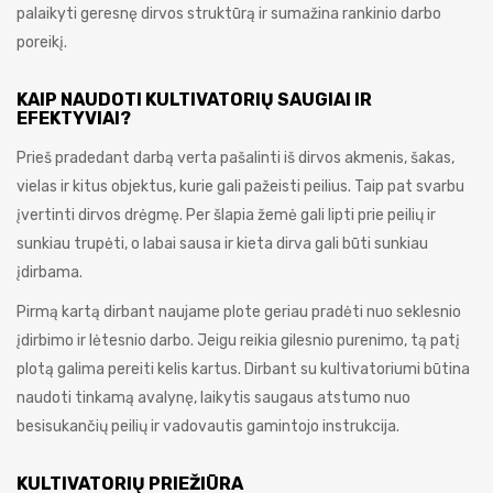
palaikyti geresnę dirvos struktūrą ir sumažina rankinio darbo
poreikį.
KAIP NAUDOTI KULTIVATORIŲ SAUGIAI IR
EFEKTYVIAI?
Prieš pradedant darbą verta pašalinti iš dirvos akmenis, šakas,
vielas ir kitus objektus, kurie gali pažeisti peilius. Taip pat svarbu
įvertinti dirvos drėgmę. Per šlapia žemė gali lipti prie peilių ir
sunkiau trupėti, o labai sausa ir kieta dirva gali būti sunkiau
įdirbama.
Pirmą kartą dirbant naujame plote geriau pradėti nuo seklesnio
įdirbimo ir lėtesnio darbo. Jeigu reikia gilesnio purenimo, tą patį
plotą galima pereiti kelis kartus. Dirbant su kultivatoriumi būtina
naudoti tinkamą avalynę, laikytis saugaus atstumo nuo
besisukančių peilių ir vadovautis gamintojo instrukcija.
KULTIVATORIŲ PRIEŽIŪRA