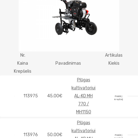
Nr.
Artikulas
Kaina
Pavadinimas
Kiekis
Krepšelis
Plūgas
kultivatoriui
113975
45.00€
AL-KO MH
Pridėti į
krepšelį
770 /
MH1150
Plūgas
kultivatoriui
113976
50.00€
Pridėti į