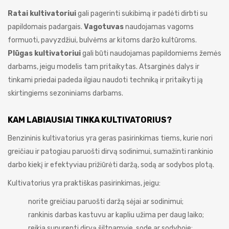
Ratai kultivatoriui
gali pagerinti sukibimą ir padėti dirbti su
papildomais padargais.
Vagotuvas
naudojamas vagoms
formuoti, pavyzdžiui, bulvėms ar kitoms daržo kultūroms.
Plūgas kultivatoriui
gali būti naudojamas papildomiems žemės
darbams, jeigu modelis tam pritaikytas. Atsarginės dalys ir
tinkami priedai padeda ilgiau naudoti techniką ir pritaikyti ją
skirtingiems sezoniniams darbams.
KAM LABIAUSIAI TINKA KULTIVATORIUS?
Benzininis kultivatorius yra geras pasirinkimas tiems, kurie nori
greičiau ir patogiau paruošti dirvą sodinimui, sumažinti rankinio
darbo kiekį ir efektyviau prižiūrėti daržą, sodą ar sodybos plotą.
Kultivatorius yra praktiškas pasirinkimas, jeigu:
norite greičiau paruošti daržą sėjai ar sodinimui;
rankinis darbas kastuvu ar kapliu užima per daug laiko;
reikia supurenti dirvą šiltnamyje, sode ar sodyboje;