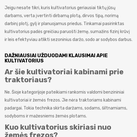
Jeigu nesate tikri, kuris kultivatorius geriausiai tiktų jūsų
darbams, verta įvertinti dirbamą plotą, dirvos tipą, norimą
darbinį plotį, gylį ir planuojamus priedus. Tinkamai pasirinktas
kultivatorius padės greičiau paruošti žemę, sumažins fizinį krūvį
ir leis efektyviau atlikti sezoninius daržo, sodo ar sodybos darbus.
DAŽNIAUSIAI UŽDUODAMI KLAUSIMAI APIE
KULTIVATORIUS
Ar šie kultivatoriai kabinami prie
traktoriaus?
Ne. Šioje kategorijoje pateikiami rankomis valdomi benzininiai
kultivatoriai ir žemės frezos. Jie nėra traktoriams kabinami
padargai. Tokia technika skirta daržams, sodams, šiltnamiams,
sodyboms ir mažesniems žemės plotams.
Kuo kultivatorius skiriasi nuo
žemės frezos?