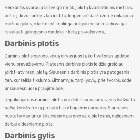
Renkantis svarbu atsižvelgti ne tik į plotą kvadratiniais metrais,
bet ir į dirvos būklę. Jau įdirbta, lengvesnė daržo žemė reikalauja
mažiau galios, o kietesnė, molinga ar ilgiau nejudinta dirva gali
reikalauti galingesnio modelio ir kelių pravažiavimų.
Darbinis plotis
Darbinis plotis parodo, kokią dirvos juostą kultivatorius apdirba
vienu pravažiavimu. Platesnis darbinis plotis leidžia greičiau
įdirbti atviresnį plotą. Siauresnis darbinis plotis yra patogesnis
ten, kur reikia tikslumo: šiltnamyje, tarp lysvių, prie tvoros, sode
ar siauresniuose praėjimuose.
Reguliuojamas darbinis plotis yra didelis privalumas, nes leidžia tą
pačią žemės frezą pritaikyti skirtingiems darbams. Siauresnis
nustatymas tinka tikslesniam purenimui, o platesnis, našesniam
darbui didesniame plote.
Darbinis gylis