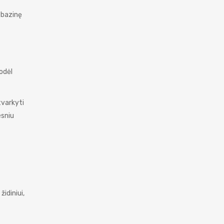
 bazinę
odėl
tvarkyti
esniu
židiniui,