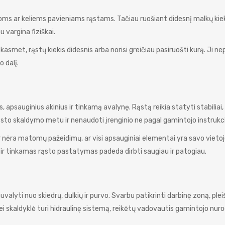
ms ar keliems pavieniams rąstams. Tačiau ruošiant didesnį malkų kiek
u vargina fiziškai.
asmet, rąstų kiekis didesnis arba norisi greičiau pasiruošti kurą. Ji ne
 dalį.
, apsauginius akinius ir tinkamą avalynę. Rąstą reikia statyti stabiliai,
rąsto skaldymo metu ir nenaudoti įrenginio ne pagal gamintojo instrukci
, ar nėra matomų pažeidimų, ar visi apsauginiai elementai yra savo vietoj
 ir tinkamas rąsto pastatymas padeda dirbti saugiau ir patogiau.
valyti nuo skiedrų, dulkių ir purvo. Svarbu patikrinti darbinę zoną, plei
Jei skaldyklė turi hidraulinę sistemą, reikėtų vadovautis gamintojo nu