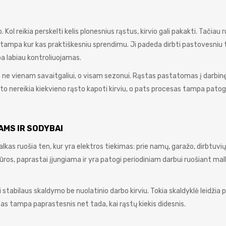
 Kol reikia perskelti kelis plonesnius rąstus, kirvio gali pakakti. Tačiau 
lė tampa kur kas praktiškesniu sprendimu. Ji padeda dirbti pastovesniu
a labiau kontroliuojamas.
 ne vienam savaitgaliui, o visam sezonui. Rąstas pastatomas į darbinę
o nereikia kiekvieno rąsto kapoti kirviu, o pats procesas tampa patoge
AMS IR SODYBAI
kas ruošia ten, kur yra elektros tiekimas: prie namų, garažo, dirbtuvi
ežiūros, paprastai įjungiama ir yra patogi periodiniam darbui ruošiant ma
i stabilaus skaldymo be nuolatinio darbo kirviu. Tokia skaldyklė leidžia 
darbas tampa paprastesnis net tada, kai rąstų kiekis didesnis.