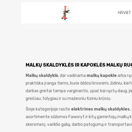
HRV8T
MALKŲ SKALDYKLĖS IR KAPOKLĖS MALKŲ RU
Malkų skaldyklė
, dar vadinama
malkų kapokle
arba rąs
praktiška įranga tiems, kurie šildosi krosnimi, židiniu, kie
darbas greitai tampa varginantis, ypač kai rąstų daug, jie
greičiau, tolygiau ir su mažesniu fiziniu krūviu.
Šioje kategorijoje rasite
elektrines malkų skaldykles
,
asortimente siūlomos Faworyt ir kitų gamintojų malkų kapo
skersmenį, variklio galią, darbo patogumą ir transporta