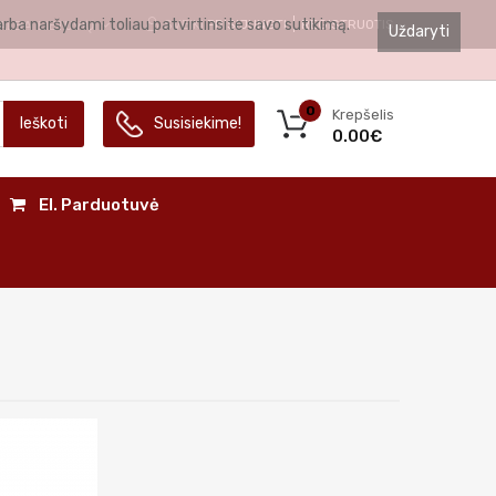
arba naršydami toliau patvirtinsite savo sutikimą.
SVEIKI
PRISIJUNGTI
REGISTRUOTIS
ALBA
LIETUVIŲ
Uždaryti
0
Krepšelis
Ieškoti
Susisiekime!
0.00€
El. Parduotuvė