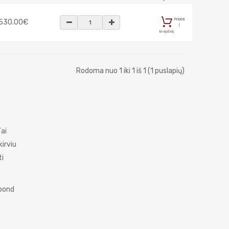
Pridėti
530.00€
į
krepšelį
Rodoma nuo 1 iki 1 iš 1 (1 puslapių)
Tai
kirviu
ti
obond