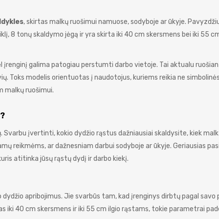
ldykles
, skirtas malkų ruošimui namuose, sodyboje ar ūkyje. Pavyzdžiu
, 8 tonų skaldymo jėgą ir yra skirta iki 40 cm skersmens bei iki 55 cm
įrenginį galima patogiau perstumti darbo vietoje. Tai aktualu ruošia
vių. Toks modelis orientuotas į naudotojus, kuriems reikia ne simbolinė
am malkų ruošimui.
Ę?
 Svarbu įvertinti, kokio dydžio rąstus dažniausiai skaldysite, kiek mal
namų reikmėms, ar dažnesniam darbui sodyboje ar ūkyje. Geriausias pas
ris atitinka jūsų rąstų dydį ir darbo kiekį.
dydžio apribojimus. Jie svarbūs tam, kad įrenginys dirbtų pagal savo pa
as iki 40 cm skersmens ir iki 55 cm ilgio rąstams, tokie parametrai pa