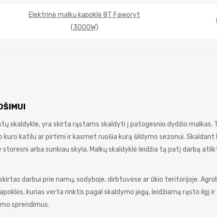
Elektrinė malkų kapoklė 8T Faworyt
(3000W)
OŠIMUI
tų skaldykle, yra skirta rąstams skaldyti į patogesnio dydžio malkas. 
to kuro katilu ar pirtimi ir kasmet ruošia kurą šildymo sezonui. Skaldant 
 storesni arba sunkiau skyla. Malkų skaldyklė leidžia tą patį darbą atlik
 skirtas darbui prie namų, sodyboje, dirbtuvėse ar ūkio teritorijoje. Agr
klės, kurias verta rinktis pagal skaldymo jėgą, leidžiamą rąsto ilgį ir
vimo sprendimus.