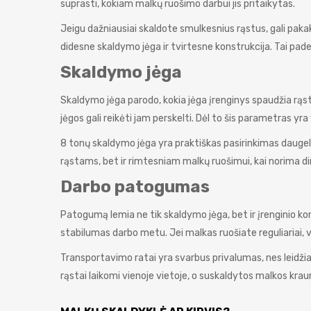
suprasti, kokiam malkų ruošimo darbui jis pritaikytas.
Jeigu dažniausiai skaldote smulkesnius rąstus, gali pakak
didesne skaldymo jėga ir tvirtesne konstrukcija. Tai padeda
Skaldymo jėga
Skaldymo jėga parodo, kokia jėga įrenginys spaudžia rąs
jėgos gali reikėti jam perskelti. Dėl to šis parametras yr
8 tonų skaldymo jėga yra praktiškas pasirinkimas daugeli
rąstams, bet ir rimtesniam malkų ruošimui, kai norima dirb
Darbo patogumas
Patogumą lemia ne tik skaldymo jėga, bet ir įrenginio k
stabilumas darbo metu. Jei malkas ruošiate reguliariai, v
Transportavimo ratai yra svarbus privalumas, nes leidžia 
rąstai laikomi vienoje vietoje, o suskaldytos malkos kra