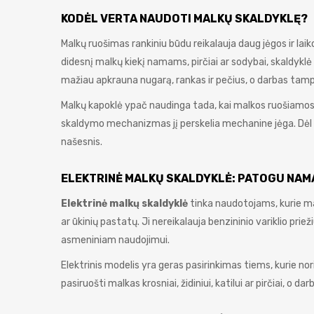
KODĖL VERTA NAUDOTI MALKŲ SKALDYKLĘ?
Malkų ruošimas rankiniu būdu reikalauja daug jėgos ir laiko.
didesnį malkų kiekį namams, pirčiai ar sodybai, skaldyk
mažiau apkrauna nugarą, rankas ir pečius, o darbas tamp
Malkų kapoklė ypač naudinga tada, kai malkos ruošiamos
skaldymo mechanizmas jį perskelia mechanine jėga. Dėl t
našesnis.
ELEKTRINĖ MALKŲ SKALDYKLĖ: PATOGU NAM
Elektrinė malkų skaldyklė
tinka naudotojams, kurie mal
ar ūkinių pastatų. Ji nereikalauja benzininio variklio pri
asmeniniam naudojimui.
Elektrinis modelis yra geras pasirinkimas tiems, kurie nor
pasiruošti malkas krosniai, židiniui, katilui ar pirčiai, o 