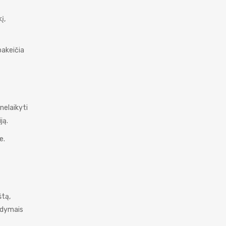
į,
pakeičia
 nelaikyti
ją.
e.
štą,
rodymais