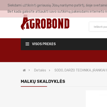
Siekdami užtikrinti geriausią Jūsų naršymo patirtį, šioje svetai
MANO PASKYRA
Bet kada galėsite atšaukti savo sutikimą pakeisdami interneto n
VISOS PREKĖS
Detalės
SODO, DARŽO TECHNIKA, ĮRANKIAI 
MALKŲ SKALDYKLĖS