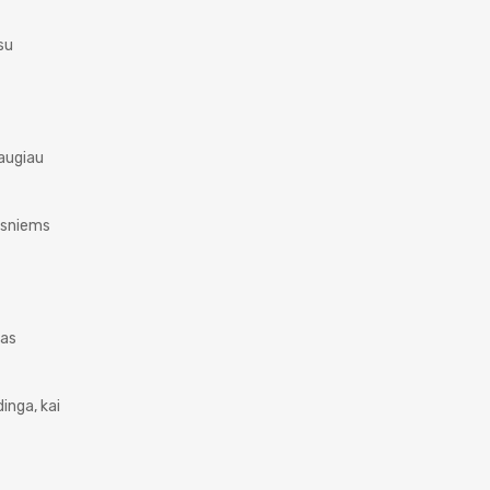
su
daugiau
nesniems
ras
inga, kai