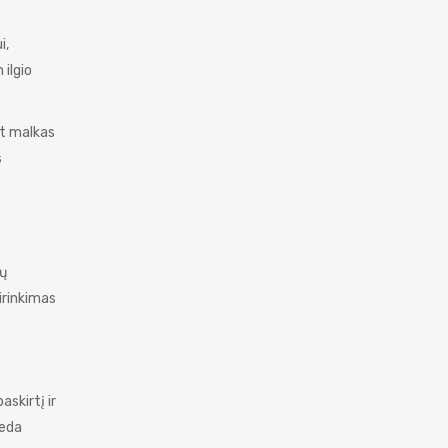
i,
 ilgio
nt malkas
s
kų
irinkimas
skirtį ir
deda