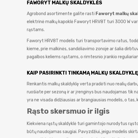
FAWORYT MALKŲ SKALDYKLĖS
Agrobond asortimente galite rasti
Faworyt malkų ska
elektrinė malkų kapoklė Faworyt HRV8T turi 3000 W variklį
rąstams.
Faworyt HRV8T modelis turi transportavimo ratus, todėl 
kieme, prie malkinės, sandėliavimo zonoje ar šalia dirbtu
pagalbos keliems rąstams, o rimtesnio įrankio reguliari
KAIP PASIRINKTI TINKAMĄ MALKŲ SKALDYKL
Renkantis malkų skaldyklę verta pradėti nuo realių darbų.
ruošiate per sezoną ir ar įrenginys bus naudojamas tik 
yra ne visada didžiausias ar brangiausias modelis, o tas, ku
Rąsto skersmuo ir ilgis
Kiekviena rąstų skaldyklė turi gamintojo nurodytus rąsto 
būtų naudojamas saugiai. Pavyzdžiui, jeigu modelis skirt