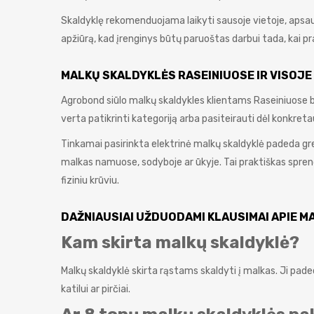
Skaldyklę rekomenduojama laikyti sausoje vietoje, apsaug
apžiūrą, kad įrenginys būtų paruoštas darbui tada, kai 
MALKŲ SKALDYKLĖS RASEINIUOSE IR VISOJE
Agrobond siūlo malkų skaldykles klientams Raseiniuose bei
verta patikrinti kategoriją arba pasiteirauti dėl konkre
Tinkamai pasirinkta elektrinė malkų skaldyklė padeda grei
malkas namuose, sodyboje ar ūkyje. Tai praktiškas sprend
fiziniu krūviu.
DAŽNIAUSIAI UŽDUODAMI KLAUSIMAI APIE 
Kam skirta malkų skaldyklė?
Malkų skaldyklė skirta rąstams skaldyti į malkas. Ji padeda
katilui ar pirčiai.