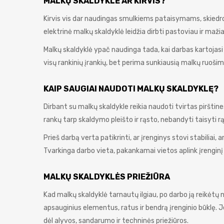
MALKŲ SKALDYKLĖ AR KIRVIS?
Kirvis vis dar naudingas smulkiems pataisymams, skiedro
elektrinė malkų skaldyklė leidžia dirbti pastoviau ir mažia
Malkų skaldyklė ypač naudinga tada, kai darbas kartojasi k
visų rankinių įrankių, bet perima sunkiausią malkų ruošimo
KAIP SAUGIAI NAUDOTI MALKŲ SKALDYKLĘ?
Dirbant su malkų skaldykle reikia naudoti tvirtas pirštines
rankų tarp skaldymo pleišto ir rąsto, nebandyti taisyti 
Prieš darbą verta patikrinti, ar įrenginys stovi stabiliai
Tvarkinga darbo vieta, pakankamai vietos aplink įrenginį
MALKŲ SKALDYKLĖS PRIEŽIŪRA
Kad malkų skaldyklė tarnautų ilgiau, po darbo ją reikėtų nu
apsauginius elementus, ratus ir bendrą įrenginio būklę. 
dėl alyvos, sandarumo ir techninės priežiūros.