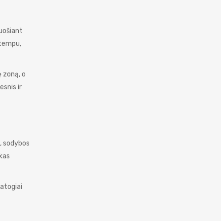
ruošiant
 tempu,
 zoną, o
snis ir
ų, sodybos
lkas
patogiai