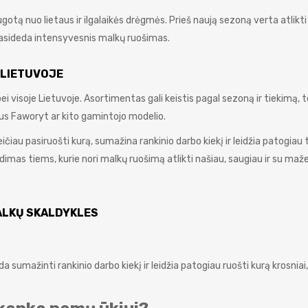
otą nuo lietaus ir ilgalaikės drėgmės. Prieš naują sezoną verta atlikti
prasideda intensyvesnis malkų ruošimas.
 LIETUVOJE
 visoje Lietuvoje. Asortimentas gali keistis pagal sezoną ir tiekimą, t
taus Faworyt ar kito gamintojo modelio.
čiau pasiruošti kurą, sumažina rankinio darbo kiekį ir leidžia patogiau 
imas tiems, kurie nori malkų ruošimą atlikti našiau, saugiau ir su maž
MALKŲ SKALDYKLES
 sumažinti rankinio darbo kiekį ir leidžia patogiau ruošti kurą krosniai, 