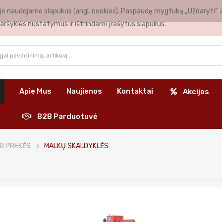
nėje naudojame slapukus (angl. cookies). Paspaudę mygtuką „Uždaryti“ 
K
aršyklės nustatymus ir ištrindami įrašytus slapukus.
Apie Mus
Naujienos
Kontaktai
Akcijos
B2B Parduotuvė
IR PREKĖS
MALKŲ SKALDYKLĖS