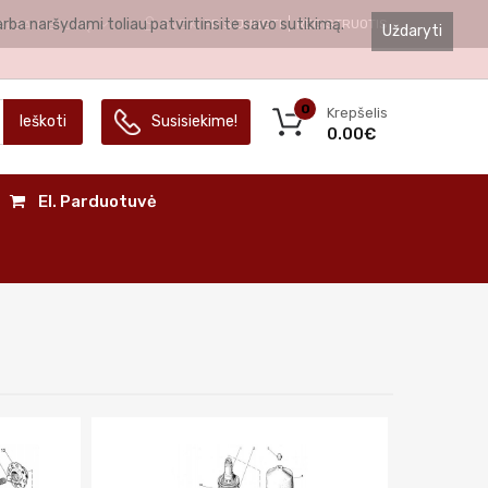
arba naršydami toliau patvirtinsite savo sutikimą.
SVEIKI
PRISIJUNGTI
REGISTRUOTIS
ALBA
LIETUVIŲ
Uždaryti
0
Krepšelis
Ieškoti
Susisiekime!
0.00€
El. Parduotuvė