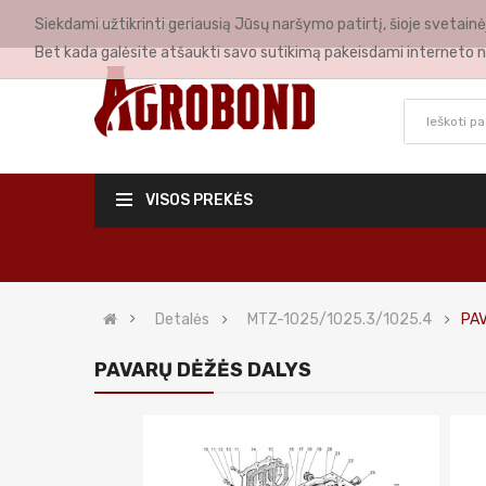
Siekdami užtikrinti geriausią Jūsų naršymo patirtį, šioje svetai
MANO PASKYRA
Bet kada galėsite atšaukti savo sutikimą pakeisdami interneto n
VISOS PREKĖS
Detalės
MTZ-1025/1025.3/1025.4
PA
PAVARŲ DĖŽĖS DALYS