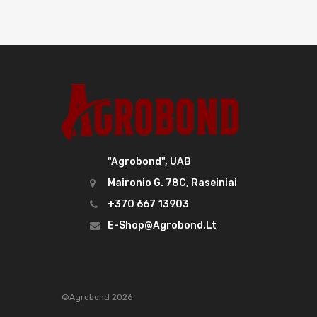
"Agrobond", UAB
Maironio G. 78C, Raseiniai
+370 667 13903
E-Shop@agrobond.lt
©Agrobond 2026