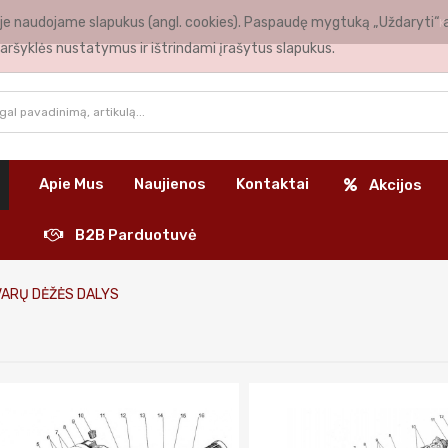
nėje naudojame slapukus (angl. cookies). Paspaudę mygtuką „Uždaryti“ 
K
aršyklės nustatymus ir ištrindami įrašytus slapukus.
Apie Mus
Naujienos
Kontaktai
Akcijos
B2B Parduotuvė
VARŲ DĖŽĖS DALYS