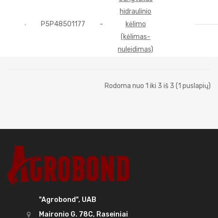
hidraulinio
P5P48501177
-
kėlimo
(kėlimas-
nuleidimas)
Rodoma nuo 1 iki 3 iš 3 (1 puslapių)
"Agrobond", UAB
Maironio G. 78C, Raseiniai