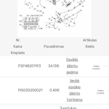
Nr.
Artikulas
Kaina
Pavadinimas
Kiekis
Krepšelis
Daviklis
P5P48201193
34.13€
žibintų
Pridėti į
krepšelį
gedimo
Veržlė
posūkio
PIS030200021
0.40€
Pridėti į
žibinto
krepšelį
tvirtinimo
Jungtukas