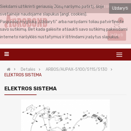
Siekdami užtikrinti geriausią Jūsų naršymo patirtį, šioje
PRISIJUNGTI
REGISTRUOTIS
LIETUVIŲ
Uždaryti
svetainėje naudojame slapukus (angl. cookies).
0
Paspaudę mygtuką „Uždaryti“ arba naršydami toliau patvirtinsite
savo sutikimą. Bet kada galėsite atšaukti savo sutikimą pakeisdami
Ieškoti
interneto naršyklės nustatymus ir ištrindami įrašytus slapukus.
Detalės
ARBOS/AUPAX-5100/5115/5130
ELEKTROS SISTEMA
ELEKTROS SISTEMA