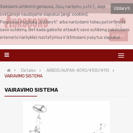
Siekdami užtikrinti geriausią Jūsų naršymo patirtį, šioje
PRISIJUNGTI
REGISTRUOTIS
LIETUVIŲ
Uždaryti
svetainėje naudojame slapukus (angl. cookies).
0
Paspaudę mygtuką „Uždaryti“ arba naršydami toliau patvirtinsite
savo sutikimą. Bet kada galėsite atšaukti savo sutikimą pakeisdami
Ieškoti
interneto naršyklės nustatymus ir ištrindami įrašytus slapukus.
Detalės
ARBOS/AUPAX-4090/4100/4110
VAIRAVIMO SISTEMA
VAIRAVIMO SISTEMA