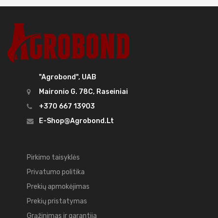
"Agrobond", UAB
Maironio G. 78C, Raseiniai
+370 667 13903
E-Shop@agrobond.lt
Pirkimo taisyklės
Privatumo politika
Prekių apmokėjimas
Prekių pristatymas
Grąžinimas ir garantija