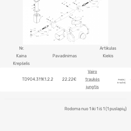
Nr.
Artikulas
Kaina
Pavadinimas
Kiekis
Krepšelis
Vairo
TD904.311K1.2.2
22.22€
traukės
Pridėti į
krepšelį
jungtis
Rodoma nuo 1 iki 1 iš 1 (1 puslapių)