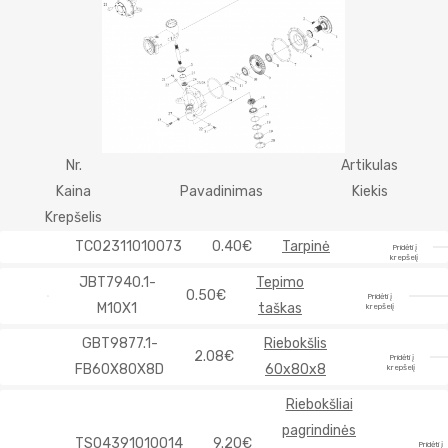
Nr.
Artikulas
Kaina
Pavadinimas
Kiekis
Krepšelis
TC02311010073
0.40€
Tarpinė
Pridėti į
krepšelį
JBT7940.1-
Tepimo
0.50€
Pridėti į
M10X1
taškas
krepšelį
GBT9877.1-
Riebokšlis
2.08€
Pridėti į
FB60X80X8D
60x80x8
krepšelį
Riebokšliai
pagrindinės
TS04391010014
9.20€
Pridėti į