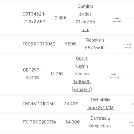
Guminis
GBT3452.1-
žiedas
0.80€
Pridėti į
21.2x2.65G
21.2x2.65
krepšelį
mm
Riebokšlis
TC05311070063
9.50€
Pridėti į
55x75x10
krepšelį
Guolis
kūginis
GBT297-
12.71€
ritininis
Pridėti į
32308
krepšelį
1x40x90
(vienaeilis)
Riebokšlis
TH04311010050
34.42€
Pr
55x72x10/13
kr
Dantračių
TX1P311020013a
54.00€
Prid
komplektas
krep