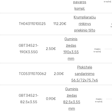
pavaros
krepšelį
kompl.
Krumpliaračių
TH04311010025
112.20€
rinkinys
P
k
priekinio tilto
Guminis
GBT3452.1-
žiedas
2.50€
Pridėti į
190X3.55G
190x3.55
krepšelį
mm
Plokštelė
TC05311070062
2.00€
sandarinimo
56.5/72x75.7x6
Guminis
GBT3452.1-
žiedas
0.90€
Pridėti į
82.5x3.55
82.5x3.55
krepšelį
mm