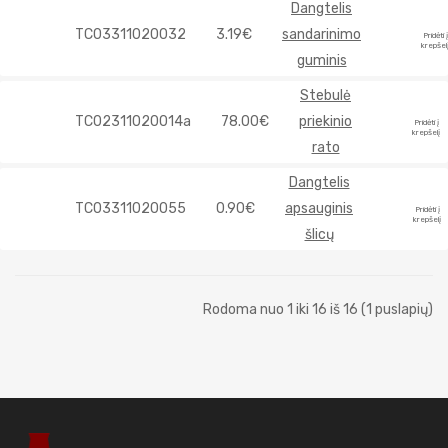
Dangtelis
TC03311020032
3.19€
sandarinimo
Pridėti į
krepšel
guminis
Stebulė
TC02311020014a
78.00€
priekinio
Pridėti į
krepšelį
rato
Dangtelis
TC03311020055
0.90€
apsauginis
Pridėti į
krepšelį
šlicų
Rodoma nuo 1 iki 16 iš 16 (1 puslapių)