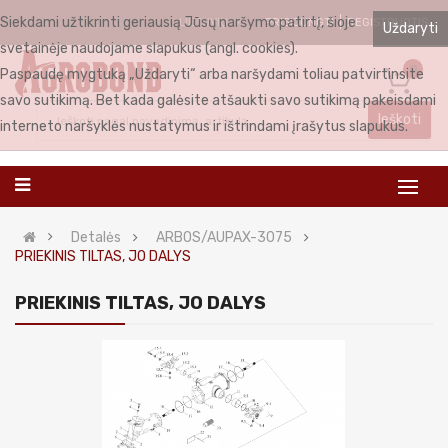
Siekdami užtikrinti geriausią Jūsų naršymo patirtį, šioje
PRISIJUNGTI
REGISTRUOTIS
LIETUVIŲ
Uždaryti
svetainėje naudojame slapukus (angl. cookies).
0
Paspaudę mygtuką „Uždaryti“ arba naršydami toliau patvirtinsite
savo sutikimą. Bet kada galėsite atšaukti savo sutikimą pakeisdami
Ieškoti
interneto naršyklės nustatymus ir ištrindami įrašytus slapukus.
Detalės
ARBOS/AUPAX-3075
PRIEKINIS TILTAS, JO DALYS
PRIEKINIS TILTAS, JO DALYS