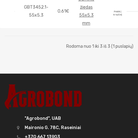
GBT3452.1-
žiedas
0.61€
Pridėti į
55x5.3
55x5.3
krepšelį
mm
Rodoma nuo 1 iki 3 iš 3 (1 puslapių)
"Agrobond", UAB
Maironio G. 78C, Raseiniai
+370 667 13903