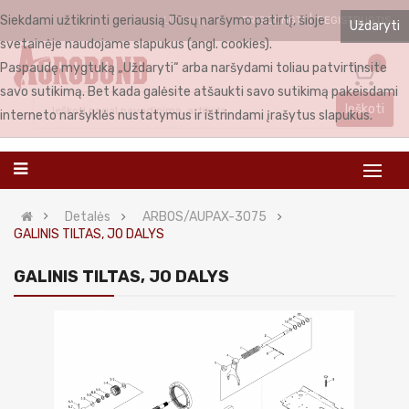
Siekdami užtikrinti geriausią Jūsų naršymo patirtį, šioje
PRISIJUNGTI
REGISTRUOTIS
LIETUVIŲ
Uždaryti
svetainėje naudojame slapukus (angl. cookies).
0
Paspaudę mygtuką „Uždaryti“ arba naršydami toliau patvirtinsite
savo sutikimą. Bet kada galėsite atšaukti savo sutikimą pakeisdami
Ieškoti
interneto naršyklės nustatymus ir ištrindami įrašytus slapukus.
Detalės
ARBOS/AUPAX-3075
GALINIS TILTAS, JO DALYS
GALINIS TILTAS, JO DALYS