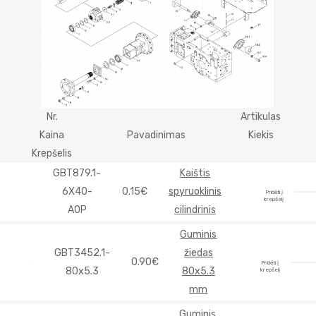
Nr.
Artikulas
Kaina
Pavadinimas
Kiekis
Krepšelis
GBT879.1-
Kaištis
6X40-
0.15€
spyruoklinis
Pridėti į
krepšelį
A0P
cilindrinis
Guminis
GBT3452.1-
žiedas
0.90€
Pridėti į
80x5.3
80x5.3
krepšelį
mm
Guminis