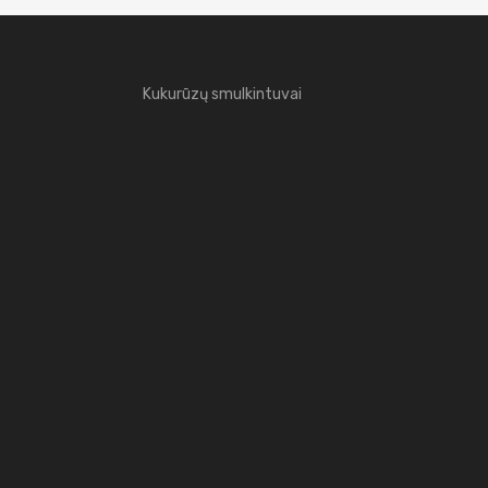
Kukurūzų smulkintuvai