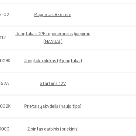
9-02
Magnetas 8x6 mm
Jungtukas DPF regeneracijos įjungimo
112
(MANUAL)
0008K
Jungtukų blokas (3 jungtukai)
152A
Starteris 12V
0002K
Prietaisų skydelis (naujo tipo)
0003
Žibintas darbinis (priekinis)