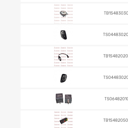
TB1S483030
TS0448302
TB1S48202
TS0448302
TS0648201
TB1S48205