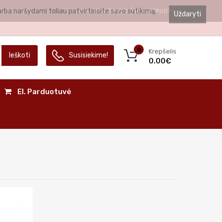
arba naršydami toliau patvirtinsite savo sutikimą.
SVEIKI
PRISIJUNGTI
REGISTRUOTIS
ALBA
LIETUVIŲ
Uždaryti
0
Krepšelis
Ieškoti
Susisiekime!
0.00€
El. Parduotuvė