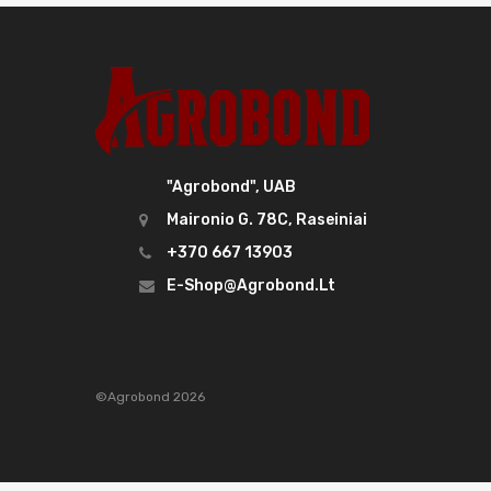
"Agrobond", UAB
Maironio G. 78C, Raseiniai
+370 667 13903
E-Shop@agrobond.lt
©Agrobond 2026