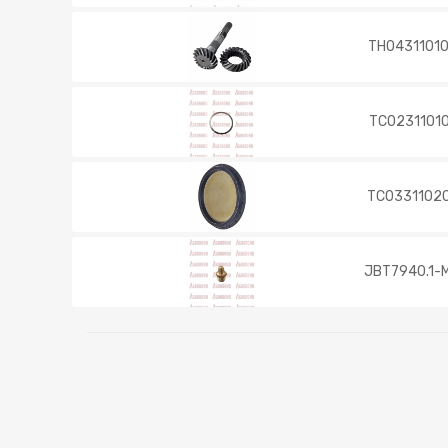
TH0431101
TC0231101
TC0331102
JBT7940.1-