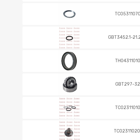
TC0531107
GBT3452.1-21.
TH0431101
GBT297-3
TC0231101
TC02311020