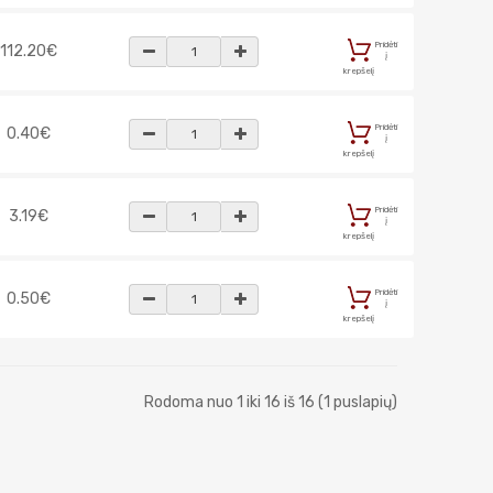
Pridėti
112.20€
į
krepšelį
Pridėti
0.40€
į
krepšelį
Pridėti
3.19€
į
krepšelį
Pridėti
0.50€
į
krepšelį
Rodoma nuo 1 iki 16 iš 16 (1 puslapių)