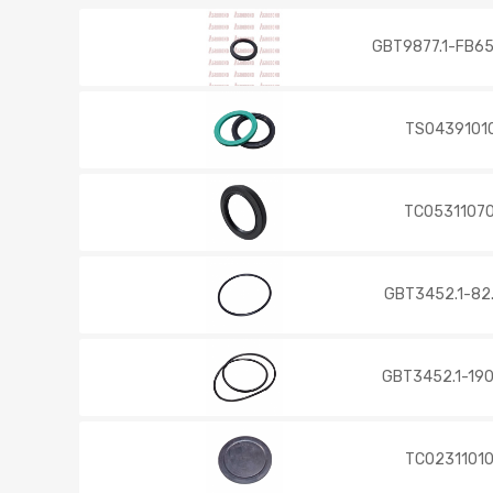
GBT9877.1-FB6
TS0439101
TC0531107
GBT3452.1-82
GBT3452.1-19
TC0231101