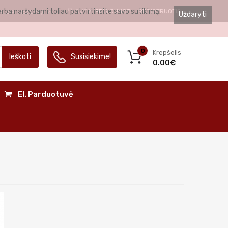
arba naršydami toliau patvirtinsite savo sutikimą.
SVEIKI
PRISIJUNGTI
REGISTRUOTIS
ALBA
LIETUVIŲ
Uždaryti
0
Krepšelis
Ieškoti
Susisiekime!
0.00€
El. Parduotuvė