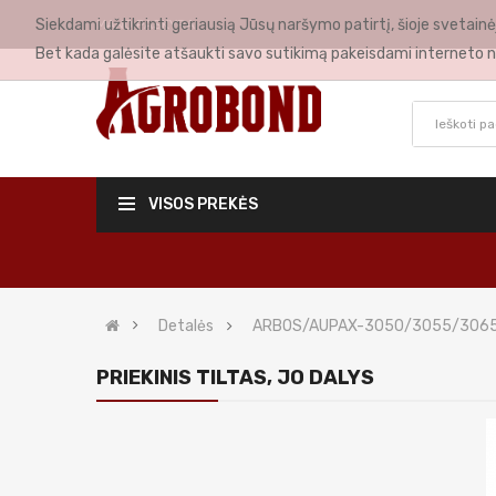
Siekdami užtikrinti geriausią Jūsų naršymo patirtį, šioje svetai
MANO PASKYRA
Bet kada galėsite atšaukti savo sutikimą pakeisdami interneto n
VISOS PREKĖS
Detalės
ARBOS/AUPAX-3050/3055/306
PRIEKINIS TILTAS, JO DALYS