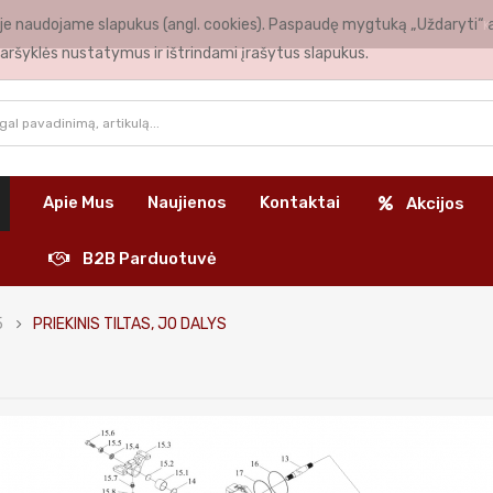
nėje naudojame slapukus (angl. cookies). Paspaudę mygtuką „Uždaryti“ 
K
aršyklės nustatymus ir ištrindami įrašytus slapukus.
Apie Mus
Naujienos
Kontaktai
Akcijos
B2B Parduotuvė
5
PRIEKINIS TILTAS, JO DALYS