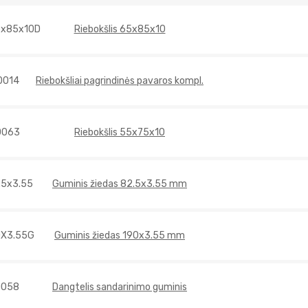
5x85x10D
Riebokšlis 65x85x10
0014
Riebokšliai pagrindinės pavaros kompl.
0063
Riebokšlis 55x75x10
.5x3.55
Guminis žiedas 82.5x3.55 mm
0X3.55G
Guminis žiedas 190x3.55 mm
0058
Dangtelis sandarinimo guminis