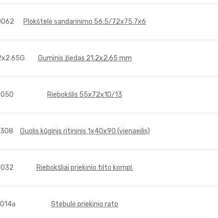
0062
Plokštelė sandarinimo 56.5/72x75.7x6
2x2.65G
Guminis žiedas 21.2x2.65 mm
0050
Riebokšlis 55x72x10/13
2308
Guolis kūginis ritininis 1x40x90 (vienaeilis)
0032
Riebokšliai priekinio tilto kompl.
014a
Stebulė priekinio rato