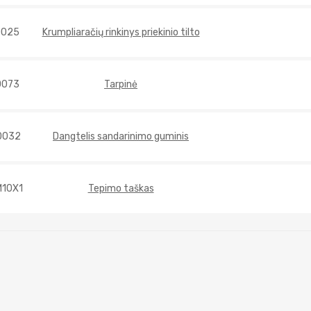
0025
Krumpliaračių rinkinys priekinio tilto
0073
Tarpinė
0032
Dangtelis sandarinimo guminis
M10X1
Tepimo taškas