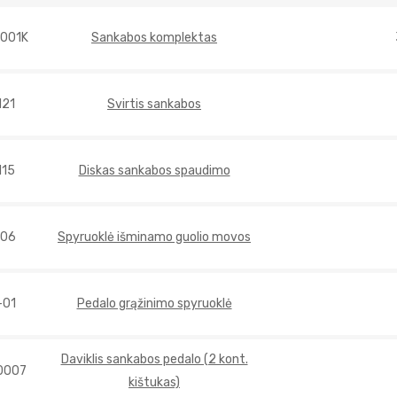
001K
Sankabos komplektas
121
Svirtis sankabos
115
Diskas sankabos spaudimo
106
Spyruoklė išminamo guolio movos
-01
Pedalo grąžinimo spyruoklė
Daviklis sankabos pedalo (2 kont.
0007
kištukas)