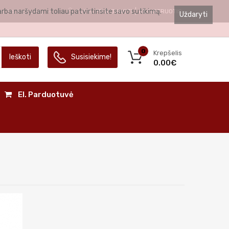
arba naršydami toliau patvirtinsite savo sutikimą.
SVEIKI
PRISIJUNGTI
REGISTRUOTIS
ALBA
LIETUVIŲ
Uždaryti
0
Krepšelis
Ieškoti
Susisiekime!
0.00€
El. Parduotuvė