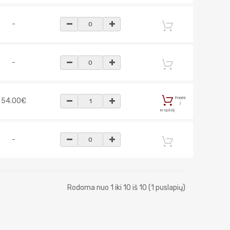
-
-
Pridėti
54.00€
į
krepšelį
-
Rodoma nuo 1 iki 10 iš 10 (1 puslapių)