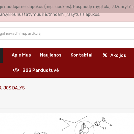
nėje naudojame slapukus (angl. cookies). Paspaudę mygtuką „Uždaryti“ 
K
aršyklės nustatymus ir ištrindami įrašytus slapukus.
Apie Mus
Naujienos
Kontaktai
Akcijos
B2B Parduotuvė
, JOS DALYS