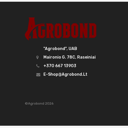
"Agrobond", UAB
Maironio G. 78C, Raseiniai
+370 667 13903
E-Shop@agrobond.lt
©Agrobond 2026