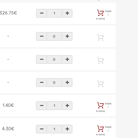
Pridėti
326.75€
į
krepšelį
-
-
-
Pridėti
1.40€
į
krepšelį
Pridėti
4.30€
į
krepšelį