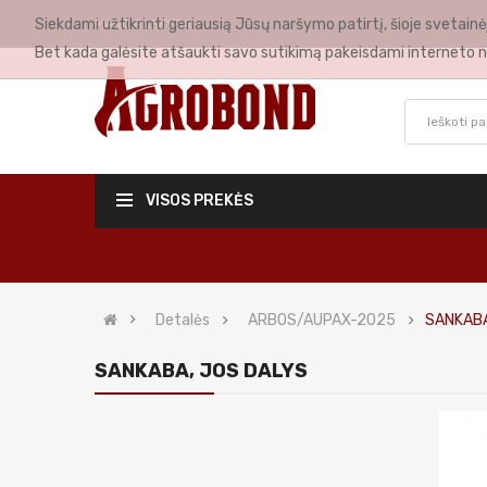
Siekdami užtikrinti geriausią Jūsų naršymo patirtį, šioje svetai
MANO PASKYRA
Bet kada galėsite atšaukti savo sutikimą pakeisdami interneto n
VISOS PREKĖS
Detalės
ARBOS/AUPAX-2025
SANKABA
SANKABA, JOS DALYS