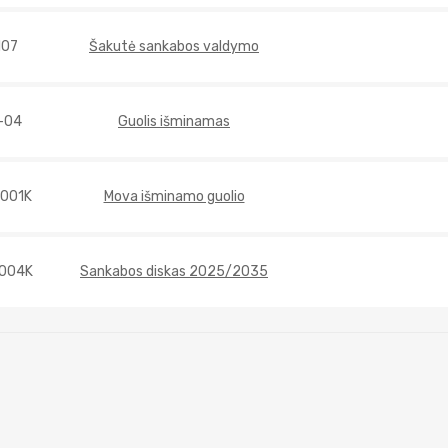
107
Šakutė sankabos valdymo
-04
Guolis išminamas
001K
Mova išminamo guolio
004K
Sankabos diskas 2025/2035