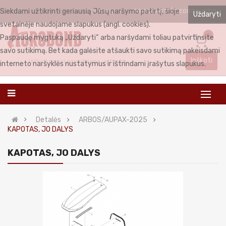
Siekdami užtikrinti geriausią Jūsų naršymo patirtį, šioje
PRISIJUNGTI
REGISTRUOTIS
LIETUVIŲ
Uždaryti
svetainėje naudojame slapukus (angl. cookies).
0
Paspaudę mygtuką „Uždaryti“ arba naršydami toliau patvirtinsite
savo sutikimą. Bet kada galėsite atšaukti savo sutikimą pakeisdami
Ieškoti
interneto naršyklės nustatymus ir ištrindami įrašytus slapukus.
Detalės
ARBOS/AUPAX-2025
KAPOTAS, JO DALYS
KAPOTAS, JO DALYS