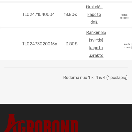
Grotelės
TL02471040004
18.80€
kapoto
Pridėti į
krepšelį
deš.
Rankenėlė
(svirtis)
TL02473020015a
3.80€
Pridėti į
kapoto
krepšelį
užrakto
Rodoma nuo 1 iki 4 iš 4 (1 puslapių)