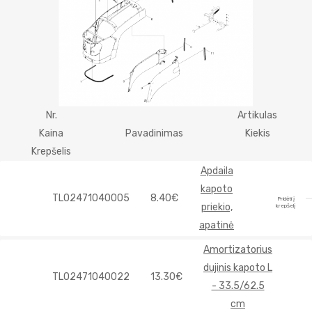
Nr.
Artikulas
Kaina
Pavadinimas
Kiekis
Krepšelis
Apdaila
kapoto
TL02471040005
8.40€
Pridėti į
priekio,
krepšelį
apatinė
Amortizatorius
dujinis kapoto L
TL02471040022
13.30€
- 33.5/62.5
cm