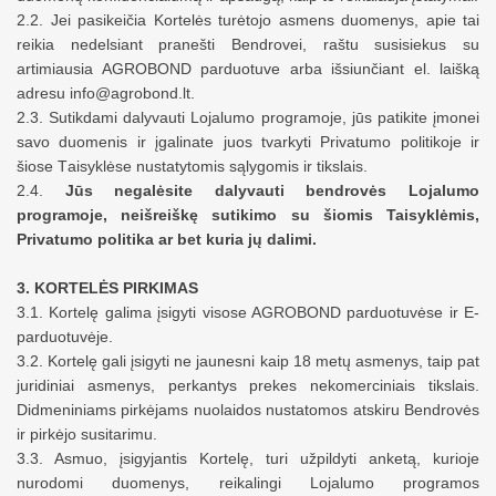
2.2. Jei pasikeičia Kortelės turėtojo asmens duomenys, apie tai
reikia nedelsiant pranešti
Bendrovei,
raštu susisiekus su
artimiausia AGROBOND parduotuve arba
iš
siunčiant
el. laišką
adresu info@agrobond.lt.
2.3. Sutikdami dalyvauti Lojalumo programoje, jūs patikite įmonei
savo duomenis ir įgalinate juos tvarkyti
P
rivatumo politikoje ir
šiose T
aisyklėse nustatytomis sąlygomis ir tikslais.
2.4.
Jūs negalėsite dalyvauti bendrovės Lojalumo
programoje,
neišreiškę sutikimo
su
šiomis
Taisyklėmis,
Privatumo politika ar bet kuria jų dalimi.
3. KORTELĖS PIRKIMAS
3.1. Kortelę galima įsigyti visose AGROBOND parduotuvėse ir
E-
parduotuvėje.
3.2. Kortelę gali įsigyti ne jaunesni kaip 18 metų asmenys, taip pat
juridiniai asmenys, perkantys prekes nekomerciniais tikslais.
Didmeniniams pirkėjams nuolaidos nustatomos atskiru Bendrovės
ir pirkėjo susitarimu.
3.3. Asmuo, įsigyjantis Kortelę, turi užpildyti
anket
ą, kurioje
nurodomi duomenys, reikalingi Lojalumo programos