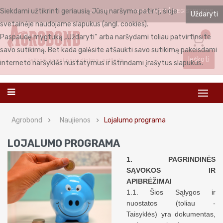
Siekdami užtikrinti geriausią Jūsų naršymo patirtį, šioje
PRISIJUNGTI
REGISTRUOTIS
LIETUVIŲ
Uždaryti
svetainėje naudojame slapukus (angl. cookies).
0
Paspaudę mygtuką „Uždaryti“ arba naršydami toliau patvirtinsite
savo sutikimą. Bet kada galėsite atšaukti savo sutikimą pakeisdami
Ieškoti
interneto naršyklės nustatymus ir ištrindami įrašytus slapukus.
Agrobond
Naujienos
Lojalumo programa
LOJALUMO PROGRAMA
1. PAGRINDINĖS
SĄVOKOS IR
APIBRĖŽIMAI
1.1. Šios Sąlygos ir
nuostatos (toliau -
Taisyklės) yra dokumentas,