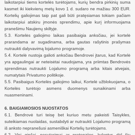
laikotarpiui tiems kortelės turėtojams, kurių bendra
pirkinių
suma
kasmet
iki kiekvienų metų kovo 1 d.
sudaro ne mažiau
300 EUR.
Kortelių galiojimas taip pat gali būti pratęsiamas tokiam pačiam
laikotarpiui atskiru įmonės sprendimu, apie kurį informuojama
pranešimu Naujienų skiltyje.
5.3. Kortelės galiojimo laikas pasibaigia anksčiau, jei kortelė
prarandama ar sugadinama, arba gautas rašytinis prašymas
nutraukti dalyvavimą lojalumo programoje.
5.4. Kortelė nustoja galioti anksčiau Bendrov
ei
įtar
us
, kad Kortelė
yra apgaulinga
i
ar
neteisėtai
naudojama,
yra
priimtas
Bendrovės
sprendimas nutraukti Lojalumo programą arba kitais atvejais,
numatytais Privatumo politikoje.
5.5. Pasibaigus Kortelės galiojimo laikui, Kortelė užblokuojama, o
Kortelės turėtojo asmens duomenys sunaikinami arba
nuasmeninami.
6. BAIGIAMOSIOS NUOSTATOS
6.1. Bendrovė turi teisę bet kuriuo metu pakeisti
Taisykles,
suteikiamas
nuolaida
s, sustabdyti ar nutraukti Lojalumo programą
iš anksto nepranešusi asmeniškai Kortelių turėtojams.
6.2. Visi ginčai, nesutarimai ar pretenzijos, kylantys dėl šių