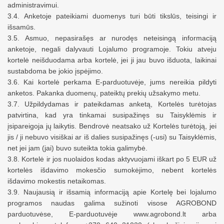
administravimui.
3.4.
Anketoje pateikiami duomenys
turi būti tikslūs, teisingi ir
išsamūs.
3.5. Asmuo, nepasirašęs ar
nurod
ęs neteisingą informaciją
anketoje
, negali dalyvauti Lojalumo programoje. Tokiu atveju
kortelė neišduodama arba kortelė, jei ji jau buvo išduota, laikinai
sustabdoma be jokio įspėjimo.
3.6. Kai kortelė perkama
E-
parduotuvėje, jums nereikia pildyti
anketo
s. Pakanka duomenų, pateiktų prekių užsakymo metu.
3.7. Užpildydamas ir pateikdamas
anketą
, Kortelės turėtojas
patvirtina, kad yra tinkamai susipažinęs su Taisyklėmis ir
įsipareigoja jų laikytis. Bendrovė neatsako už Kortelės turėtoją, jei
jis / ji nebuvo visiškai ar iš dalies susipažinęs (-usi) su Taisyklėmis,
net jei jam (jai) buvo suteikta tokia galimybė.
3.8. Kortelė ir jos nuolaidos kodas
aktyvuojami
iškart
po
5 EUR už
kortelės išdavimo
mokesčio sumokėjimo
, nebent kortelės
išdavimo mokestis netaikomas.
3.9. Naujausią ir išsamią informaciją apie Kortelę bei lojalumo
programos
naudas
galima
sužinoti
visose AGROBOND
parduotuvėse,
E-
parduotuvėje www.agrobond.lt arba