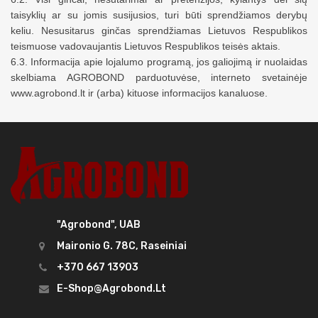
taisyklių ar su jomis susijusios, turi būti
sprendžiamos
derybų
keliu.
Nesusitarus
ginčas sprendžiamas Lietuvos Respublikos
teismuose vadovaujantis Lietuvos Respublikos teisės aktais.
6.3. Informacija apie lojalumo programą, jos galiojimą ir nuolaidas
skelbiama AGROBOND parduotuvėse, interneto svetainėje
www.agrobond.lt ir (arba) kituose informacijos kanaluose.
"Agrobond", UAB
Maironio G. 78C, Raseiniai
+370 667 13903
E-Shop@agrobond.lt