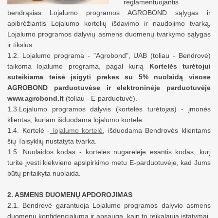
reglamentuojantis
bendrąsias Lojalumo programos AGROBOND sąlygas ir
apibrėžiantis Lojalumo kortelių išdavimo ir naudojimo tvarką,
Lojalumo programos
dalyvių
asmens duomenų tvarkymo sąlygas
ir tikslus.
1.2. Lojalumo programa - "Agrobond", UAB (toliau - Bendrovė)
taikoma
lojalumo programa, pagal kurią
Kortelės
turėtojui
suteikiama
teis
ė įsigyti prekes su
5% nuolaidą visose
AGROBOND parduotuvėse ir elektroninėje parduotuvėje
www.agrobond.lt
(toliau - E
-
parduotuvė).
1.3.Lojalumo programos dalyvis (kortelės turėtojas) - įmonės
klientas, kuriam išduodama lojalumo kortelė.
1.4. Kortelė -
lojalumo kortelė
, išduodama Bendrovės klientams
šių Taisyklių nustatyta tvarka.
1.5. Nuolaidos kodas - kortelės
nugarėlėje esantis kodas
, kurį
turite įvesti
kiekvieno apsipirkimo metu E-parduotuvėje, kad Jums
būtų pritaikyta nuolaida
.
2. ASMENS DUOMENŲ APDOROJIMAS
2.1. Bendrovė garantuoja Lojalumo programos dalyvio asmens
duomenų
konfidencialumą ir apsaugą
, kaip to reikalauja įstatymai.