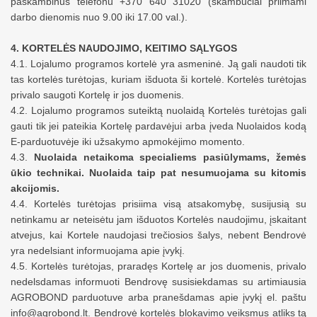
paskambinus telefonu +370 640 31020 (skambučiai priimami
darbo dienomis nuo 9.00 iki 17.00 val.).
4. KORTELĖS NAUDOJIMO, KEITIMO SĄLYGOS
4.1. Lojalumo programos kortelė yra asmeninė. Ją gali naudoti tik
tas kortelės turėtojas, kuriam išduota ši kortelė. Kortelės turėtojas
privalo saugoti Kortelę ir jos duomenis.
4.2. Lojalumo programos suteiktą nuolaidą Kortelės turėtojas gali
gauti tik
jei
pateik
ia
Kortelę pardavėjui arba
įveda
Nuolaidos kodą
E-
parduotuvėje
iki užsakymo apmokėjimo momento
.
4.3.
Nuolaida netaikoma specialiems pasiūlymams, žemės
ūkio technikai. Nuolaida
taip pat nesumuojama su
kitomis
akcij
omis
.
4.4. Kortelės turėtojas prisiima visą atsakomybę, susijusią su
netinkamu ar neteisėtu jam išduotos Kortelės naudojimu, įskaitant
atvejus, kai Kortele naudojasi trečiosios šalys,
nebent
Bendrovė
yra nedelsiant informuojama
apie įvykį
.
4.5. Kortelės turėtojas, praradęs Kortelę ar jos duomenis, privalo
nedelsdamas informuoti Bendrovę susisiekdamas su artimiausia
AGROBOND parduotuve arba pranešdamas apie įvykį el. paštu
info@agrobond.lt. Bendrovė kortel
ės
blokavimo veiksmus atliks tą