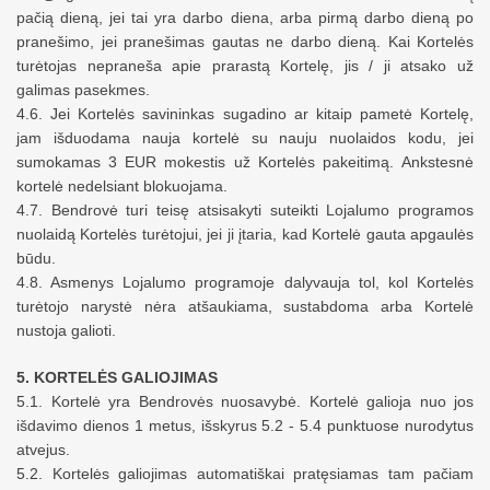
pačią dieną, jei tai yra darbo diena, arba pirmą darbo dieną po
pranešimo, jei pranešimas gautas ne darbo dieną. Kai Kortelės
turėtojas nepraneš
a
apie prarastą Kortelę, jis / ji atsako už
galimas pasekmes.
4.6. Jei Kortelės savininkas sugadino ar kitaip pametė Kortelę,
jam
išduodama nauja kortelė su nauju nuolaidos kodu,
jei
sumokamas
3 EUR
mokestis
už Kortelės pakeitimą.
Ankstesnė
kortelė
nedelsiant
blokuojama.
4.7. Bendrovė turi teisę atsisakyti suteikti Lojalumo programos
nuolaidą
Kortelės turėtojui, jei ji įtaria, kad
Kortelė gauta apgaulės
būdu
.
4.8. Asmenys
L
ojalumo programoje dalyvauja tol, kol Kortelės
turėtojo narystė
nėra
atšaukiama
,
sustabdoma
arba Kortelė
nustoja galioti.
5. KORTELĖS GALIOJIMAS
5.1. Kortelė yra Bendrovės nuosavybė. Kortelė galioja nuo jos
išdavimo dienos 1 metus, išskyrus 5.2 - 5.4 punktuose nurodytus
atvejus.
5.2. Kortelės galiojimas automatiškai pratęsiamas tam pačiam