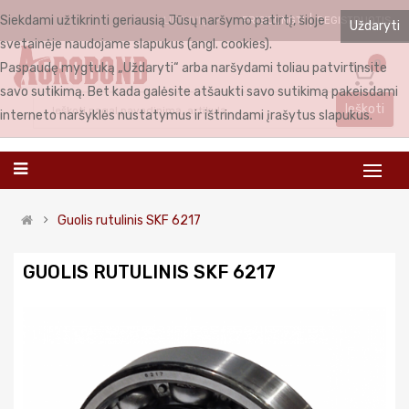
Siekdami užtikrinti geriausią Jūsų naršymo patirtį, šioje
PRISIJUNGTI
REGISTRUOTIS
LIETUVIŲ
Uždaryti
svetainėje naudojame slapukus (angl. cookies).
0
Paspaudę mygtuką „Uždaryti“ arba naršydami toliau patvirtinsite
savo sutikimą. Bet kada galėsite atšaukti savo sutikimą pakeisdami
Ieškoti
interneto naršyklės nustatymus ir ištrindami įrašytus slapukus.
Guolis rutulinis SKF 6217
GUOLIS RUTULINIS SKF 6217