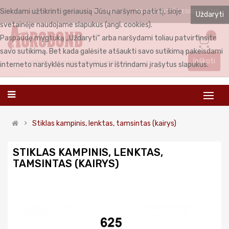
Siekdami užtikrinti geriausią Jūsų naršymo patirtį, šioje
PRISIJUNGTI
REGISTRUOTIS
LIETUVIŲ
Uždaryti
svetainėje naudojame slapukus (angl. cookies).
0
Paspaudę mygtuką „Uždaryti“ arba naršydami toliau patvirtinsite
savo sutikimą. Bet kada galėsite atšaukti savo sutikimą pakeisdami
Ieškoti
interneto naršyklės nustatymus ir ištrindami įrašytus slapukus.
Stiklas kampinis, lenktas, tamsintas (kairys)
STIKLAS KAMPINIS, LENKTAS,
TAMSINTAS (KAIRYS)