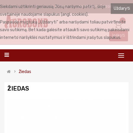
Siekdami užtikrinti geriausią Jūsų naršymo patirtį, šioje
PRISIJUNGTI
REGISTRUOTIS
LIETUVIŲ
Uždaryti
svetainėje naudojame slapukus (angl. cookies).
0
Paspaudę mygtuką „Uždaryti“ arba naršydami toliau patvirtinsite
savo sutikimą. Bet kada galėsite atšaukti savo sutikimą pakeisdami
Ieškoti
interneto naršyklės nustatymus ir ištrindami įrašytus slapukus.
Žiedas
ŽIEDAS