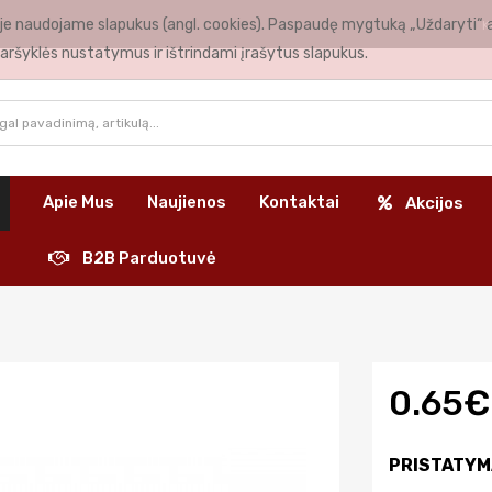
nėje naudojame slapukus (angl. cookies). Paspaudę mygtuką „Uždaryti“ 
K
aršyklės nustatymus ir ištrindami įrašytus slapukus.
Apie Mus
Naujienos
Kontaktai
Akcijos
B2B Parduotuvė
0.65€
PRISTATYM