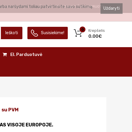
arba naršydami toliau patvirtinsite savo sutikimą.
SVEIKI
PRISIJUNGTI
REGISTRUOTIS
ALBA
LIETUVIŲ
Uždaryti
0
Krepšelis
Ieškoti
Susisiekime!
0.00€
El. Parduotuvė
su PVM
AS VISOJE EUROPOJE.