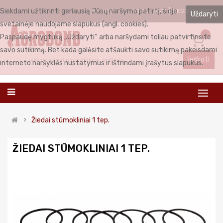
Siekdami užtikrinti geriausią Jūsų naršymo patirtį, šioje
PRISIJUNGTI
REGISTRUOTIS
LIETUVIŲ
Uždaryti
svetainėje naudojame slapukus (angl. cookies).
0
Paspaudę mygtuką „Uždaryti“ arba naršydami toliau patvirtinsite
savo sutikimą. Bet kada galėsite atšaukti savo sutikimą pakeisdami
Ieškoti
interneto naršyklės nustatymus ir ištrindami įrašytus slapukus.
Žiedai stūmokliniai 1 tep.
ŽIEDAI STŪMOKLINIAI 1 TEP.