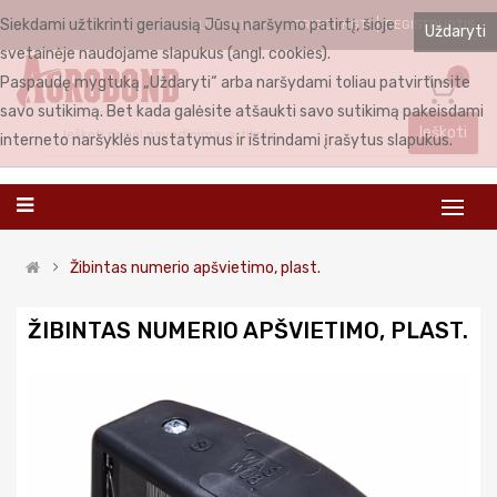
Siekdami užtikrinti geriausią Jūsų naršymo patirtį, šioje
PRISIJUNGTI
REGISTRUOTIS
LIETUVIŲ
Uždaryti
svetainėje naudojame slapukus (angl. cookies).
0
Paspaudę mygtuką „Uždaryti“ arba naršydami toliau patvirtinsite
savo sutikimą. Bet kada galėsite atšaukti savo sutikimą pakeisdami
Ieškoti
interneto naršyklės nustatymus ir ištrindami įrašytus slapukus.
Žibintas numerio apšvietimo, plast.
ŽIBINTAS NUMERIO APŠVIETIMO, PLAST.