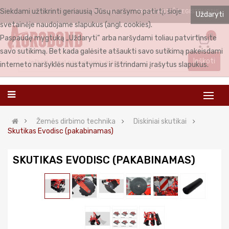
Siekdami užtikrinti geriausią Jūsų naršymo patirtį, šioje
PRISIJUNGTI
REGISTRUOTIS
LIETUVIŲ
Uždaryti
svetainėje naudojame slapukus (angl. cookies).
0
Paspaudę mygtuką „Uždaryti“ arba naršydami toliau patvirtinsite
savo sutikimą. Bet kada galėsite atšaukti savo sutikimą pakeisdami
Ieškoti
interneto naršyklės nustatymus ir ištrindami įrašytus slapukus.
Žemės dirbimo technika
Diskiniai skutikai
Skutikas Evodisc (pakabinamas)
SKUTIKAS EVODISC (PAKABINAMAS)