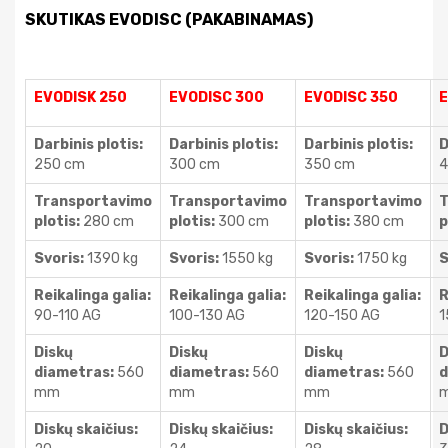
SKUTIKAS EVODISC (PAKABINAMAS)
EVODISK 250
EVODISC 300
EVODISC 350
E
Darbinis plotis:
Darbinis plotis:
Darbinis plotis:
D
250 cm
300 cm
350 cm
4
Transportavimo
Transportavimo
Transportavimo
T
plotis:
280 cm
plotis:
300 cm
plotis:
380 cm
p
Svoris:
1390 kg
Svoris:
1550 kg
Svoris:
1750 kg
S
Reikalinga galia:
Reikalinga galia:
Reikalinga galia:
R
90-110 AG
100-130 AG
120-150 AG
1
Diskų
Diskų
Diskų
D
diametras:
560
diametras:
560
diametras:
560
d
mm
mm
mm
Diskų skaičius:
Diskų skaičius:
Diskų skaičius:
D