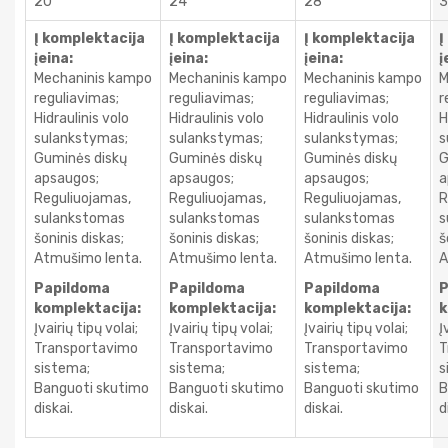
20
24
28
3
Į komplektacija
Į
komplektacija
Į
komplektacija
Į
įeina:
įeina:
įeina:
į
Mechaninis kampo
Mechaninis kampo
Mechaninis kampo
M
reguliavimas;
reguliavimas;
reguliavimas;
r
Hidraulinis volo
Hidraulinis volo
Hidraulinis volo
H
sulankstymas;
sulankstymas;
sulankstymas;
s
Guminės diskų
Guminės diskų
Guminės diskų
G
apsaugos;
apsaugos;
apsaugos;
a
Reguliuojamas,
Reguliuojamas,
Reguliuojamas,
R
sulankstomas
sulankstomas
sulankstomas
s
šoninis diskas;
šoninis diskas;
šoninis diskas;
š
Atmušimo lenta.
Atmušimo lenta.
Atmušimo lenta.
A
Papildoma
Papildoma
Papildoma
P
komplektacija:
komplektacija:
komplektacija:
k
Įvairių tipų volai;
Įvairių tipų volai;
Įvairių tipų volai;
Į
Transportavimo
Transportavimo
Transportavimo
T
sistema;
sistema;
sistema;
s
Banguoti skutimo
Banguoti skutimo
Banguoti skutimo
B
diskai.
diskai.
diskai.
d