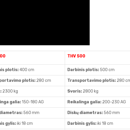
400
THV 500
is plotis:
400 cm
Darbinis plotis:
500 cm
portavimo plotis:
280 cm
Transportavimo plotis:
280 c
s:
2300 kg
Svoris:
2800 kg
inga galia:
150-180 AG
Reikalinga galia:
200-230 AG
 diametras:
560 mm
Diskų diametras:
560 mm
is gylis:
iki 18 cm
Darbinis gylis:
iki 18 cm