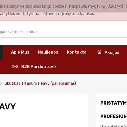
nėje naudojame slapukus (angl. cookies). Paspaudę mygtuką „Uždaryti“ 
K
aršyklės nustatymus ir ištrindami įrašytus slapukus.
Apie Mus
Naujienos
Kontaktai
Akcijos
B2B Parduotuvė
Skutikas Titanum Heavy (pakabinimas)
PRISTATYM
EAVY
PROFESION
Užsisakykite 