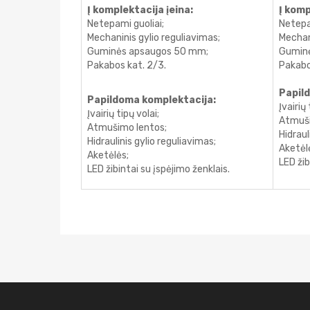
Į komplektacija įeina:
Į komp
Netepami guoliai;
Netepa
Mechaninis gylio reguliavimas;
Mechani
Guminės apsaugos 50 mm;
Gumin
Pakabos kat. 2/3.
Pakabo
Papil
Papildoma komplektacija:
Įvairių 
Įvairių tipų volai;
Atmuši
Atmušimo lentos;
Hidraul
Hidraulinis gylio reguliavimas;
Aketėl
Aketėlės;
LED žib
LED žibintai su įspėjimo ženklais.