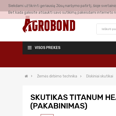
Siekdami užtikrinti geriausią Jūsų naršymo patirtį, šioje svetai
MANO PASKYRA
Bet kada galėsite atšaukti savo sutikimą pakeisdami interneto n
VISOS PREKĖS
Žemės dirbimo technika
Diskiniai skutikai
SKUTIKAS TITANUM H
(PAKABINIMAS)