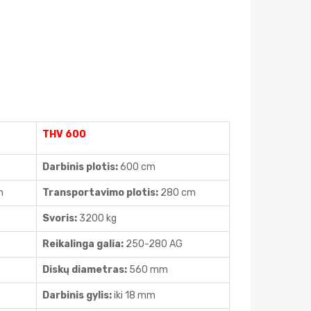
THV 600
Darbinis plotis:
600 cm
m
Transportavimo plotis:
280 cm
Svoris:
3200 kg
Reikalinga galia:
250-280 AG
Diskų diametras:
560 mm
Darbinis gylis:
iki 18 mm