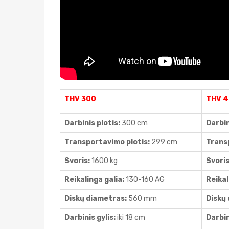
THV 300
THV 
Darbinis plotis:
300 cm
Darbin
Transportavimo plotis:
299 cm
Trans
Svoris:
1600 kg
Svori
Reikalinga galia:
130-160 AG
Reikal
Diskų diametras:
560 mm
Diskų
Darbinis gylis:
iki 18 cm
Darbin