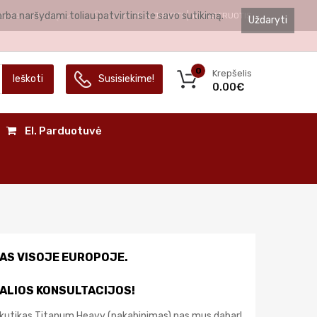
arba naršydami toliau patvirtinsite savo sutikimą.
SVEIKI
PRISIJUNGTI
REGISTRUOTIS
ALBA
LIETUVIŲ
Uždaryti
0
Krepšelis
Ieškoti
Susisiekime!
0.00€
El. Parduotuvė
AS VISOJE EUROPOJE.
ALIOS KONSULTACIJOS!
Skutikas Titanum Heavy (pakabinimas) pas mus dabar!