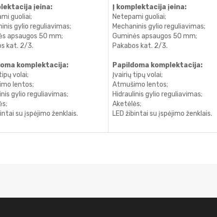
lektacija įeina:
Į komplektacija įeina:
mi guoliai;
Netepami guoliai;
nis gylio reguliavimas;
Mechaninis gylio reguliavimas;
ės apsaugos 50 mm;
Guminės apsaugos 50 mm;
s kat. 2/3.
Pakabos kat. 2/3.
doma komplektacija:
Papildoma komplektacija:
tipų volai;
Įvairių tipų volai;
mo lentos;
Atmušimo lentos;
inis gylio reguliavimas;
Hidraulinis gylio reguliavimas;
ės;
Aketėlės;
intai su įspėjimo ženklais.
LED žibintai su įspėjimo ženklais.