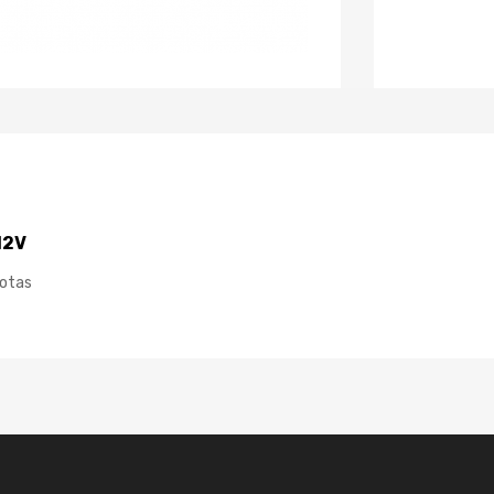
12V
uotas