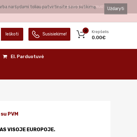
arba naršydami toliau patvirtinsite savo sutikimą.
SVEIKI
PRISIJUNGTI
REGISTRUOTIS
ALBA
LIETUVIŲ
Uždaryti
0
Krepšelis
Ieškoti
Susisiekime!
0.00€
El. Parduotuvė
su PVM
AS VISOJE EUROPOJE.