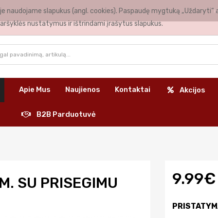
nėje naudojame slapukus (angl. cookies). Paspaudę mygtuką „Uždaryti“ 
K
aršyklės nustatymus ir ištrindami įrašytus slapukus.
Apie Mus
Naujienos
Kontaktai
Akcijos
B2B Parduotuvė
9.99€
M. SU PRISEGIMU
PRISTATYM