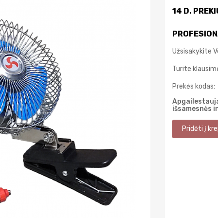
14 D. PREK
PROFESION
Užsisakykite V
Turite klausi
Prekės kodas:
Apgailestauja
išsamesnės i