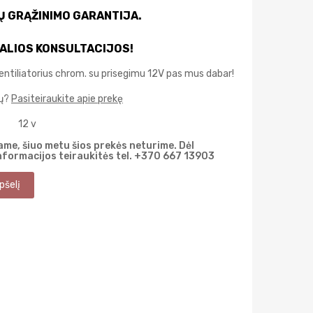
IŲ GRĄŽINIMO GARANTIJA.
ALIOS KONSULTACIJOS!
entiliatorius chrom. su prisegimu 12V pas mus dabar!
mų?
Pasiteiraukite apie prekę
12 v
me, šiuo metu šios prekės neturime. Dėl
nformacijos teiraukitės tel. +370 667 13903