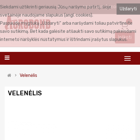
Siekdami užtikrinti geriausią Jūsų naršymo patirtį, šioje
PRISIJUNGTI
REGISTRUOTIS
LIETUVIŲ
Uždaryti
svetainėje naudojame slapukus (angl. cookies).
0
Paspaudę mygtuką „Uždaryti“ arba naršydami toliau patvirtinsite
savo sutikimą. Bet kada galėsite atšaukti savo sutikimą pakeisdami
Ieškoti
interneto naršyklės nustatymus ir ištrindami įrašytus slapukus.
Velenėlis
VELENĖLIS