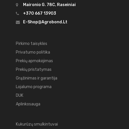
Maironio G. 78C, Raseiniai
+370 667 13903
E-Shop@agrobond.lt
Pirkimo taisyklės
Privatumo politika
Prekių apmokėjimas
Prekių pristatymas
Grąžinimas ir garantija
Lojalumo programa
DUK
Aplinkosauga
Kukurūzų smulkintuvai