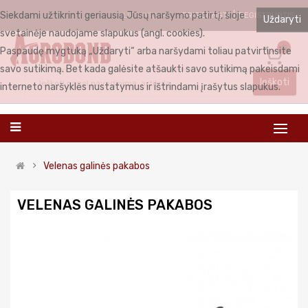
Siekdami užtikrinti geriausią Jūsų naršymo patirtį, šioje
PRISIJUNGTI
REGISTRUOTIS
LIETUVIŲ
Uždaryti
svetainėje naudojame slapukus (angl. cookies).
0
Paspaudę mygtuką „Uždaryti“ arba naršydami toliau patvirtinsite
savo sutikimą. Bet kada galėsite atšaukti savo sutikimą pakeisdami
Ieškoti
interneto naršyklės nustatymus ir ištrindami įrašytus slapukus.
Velenas galinės pakabos
VELENAS GALINĖS PAKABOS