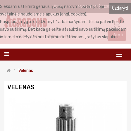
Siekdami užtikrinti geriausią Jūsų naršymo patirtį, šioje
PRISIJUNGTI
REGISTRUOTIS
LIETUVIŲ
Uždaryti
svetainėje naudojame slapukus (angl. cookies).
0
Paspaudę mygtuką „Uždaryti“ arba naršydami toliau patvirtinsite
savo sutikimą. Bet kada galėsite atšaukti savo sutikimą pakeisdami
Ieškoti
interneto naršyklės nustatymus ir ištrindami įrašytus slapukus.
Velenas
VELENAS