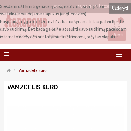
Siekdami užtikrinti geriausią Jūsų naršymo patirtį, šioje
PRISIJUNGTI
REGISTRUOTIS
LIETUVIŲ
Uždaryti
svetainėje naudojame slapukus (angl. cookies).
0
Paspaudę mygtuką „Uždaryti“ arba naršydami toliau patvirtinsite
savo sutikimą. Bet kada galėsite atšaukti savo sutikimą pakeisdami
Ieškoti
interneto naršyklės nustatymus ir ištrindami įrašytus slapukus.
Vamzdelis kuro
VAMZDELIS KURO