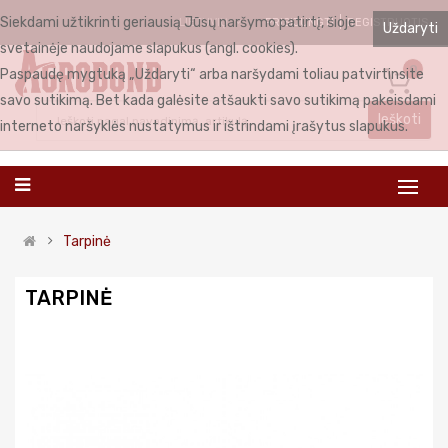
Siekdami užtikrinti geriausią Jūsų naršymo patirtį, šioje
PRISIJUNGTI
REGISTRUOTIS
LIETUVIŲ
Uždaryti
svetainėje naudojame slapukus (angl. cookies).
0
Paspaudę mygtuką „Uždaryti“ arba naršydami toliau patvirtinsite
savo sutikimą. Bet kada galėsite atšaukti savo sutikimą pakeisdami
Ieškoti
interneto naršyklės nustatymus ir ištrindami įrašytus slapukus.
Tarpinė
TARPINĖ