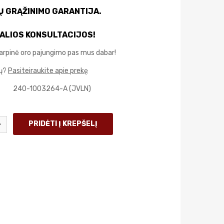
IŲ GRĄŽINIMO GARANTIJA.
ALIOS KONSULTACIJOS!
arpinė oro pajungimo pas mus dabar!
mų?
Pasiteiraukite apie prekę
240-1003264-A (JVLN)