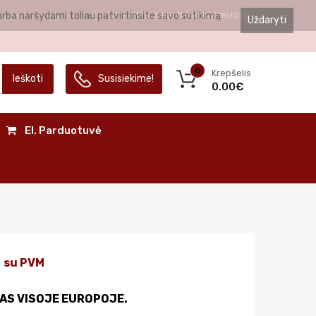
arba naršydami toliau patvirtinsite savo sutikimą.
SVEIKI
PRISIJUNGTI
REGISTRUOTIS
ALBA
LIETUVIŲ
Uždaryti
0
Krepšelis
Ieškoti
Susisiekime!
0.00€
El. Parduotuvė
su PVM
AS VISOJE EUROPOJE.