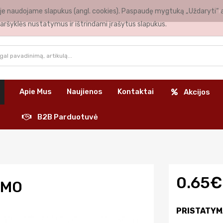
nėje naudojame slapukus (angl. cookies). Paspaudę mygtuką „Uždaryti“ 
K
aršyklės nustatymus ir ištrindami įrašytus slapukus.
Apie Mus
Naujienos
Kontaktai
Akcijos
B2B Parduotuvė
0.65€
IMO
PRISTATYM