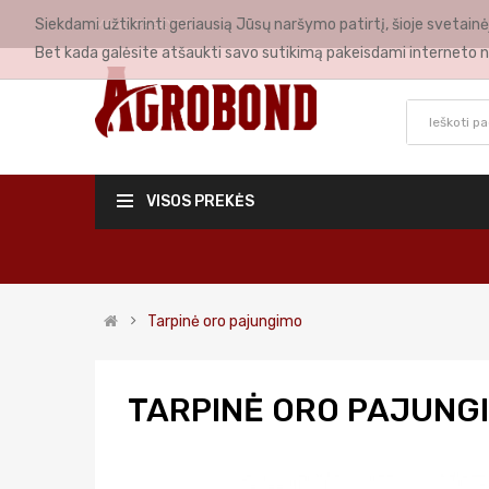
Siekdami užtikrinti geriausią Jūsų naršymo patirtį, šioje svetai
MANO PASKYRA
Bet kada galėsite atšaukti savo sutikimą pakeisdami interneto n
VISOS PREKĖS
Tarpinė oro pajungimo
TARPINĖ ORO PAJUNG