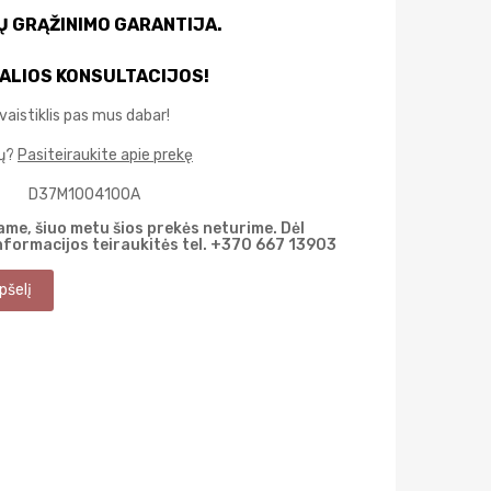
IŲ GRĄŽINIMO GARANTIJA.
ALIOS KONSULTACIJOS!
vaistiklis pas mus dabar!
mų?
Pasiteiraukite apie prekę
D37M1004100A
me, šiuo metu šios prekės neturime. Dėl
nformacijos teiraukitės tel. +370 667 13903