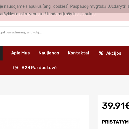
nėje naudojame slapukus (angl. cookies). Paspaudę mygtuką „Uždaryti“ 
K
aršyklės nustatymus ir ištrindami įrašytus slapukus.
Apie Mus
Naujienos
Kontaktai
Akcijos
B2B Parduotuvė
39.91
PRISTATYM