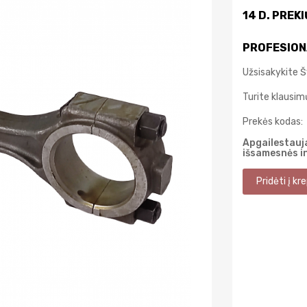
14 D. PREK
PROFESION
Užsisakykite Š
Turite klausi
Prekės kodas:
Apgailestauja
išsamesnės i