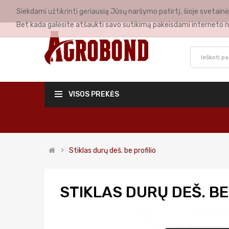
Siekdami užtikrinti geriausią Jūsų naršymo patirtį, šioje svetai
MANO PASKYRA
Bet kada galėsite atšaukti savo sutikimą pakeisdami interneto n
VISOS PREKĖS
Stiklas durų deš. be profilio
STIKLAS DURŲ DEŠ. BE