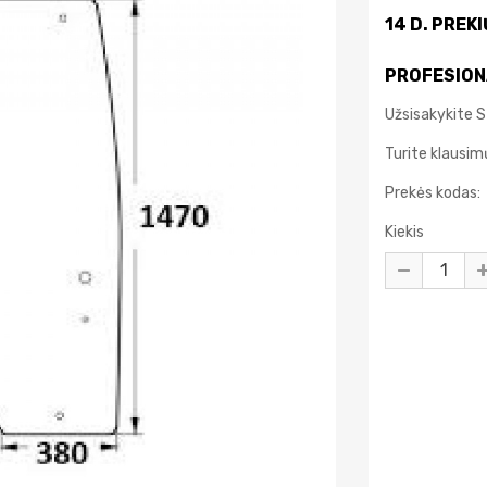
14 D. PREK
PROFESION
Užsisakykite St
Turite klausi
Prekės kodas:
Kiekis