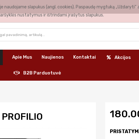
nėje naudojame slapukus (angl. cookies). Paspaudę mygtuką „Uždaryti“ 
K
aršyklės nustatymus ir ištrindami įrašytus slapukus.
Apie Mus
Naujienos
Kontaktai
Akcijos
B2B Parduotuvė
180.
 PROFILIO
PRISTATYM