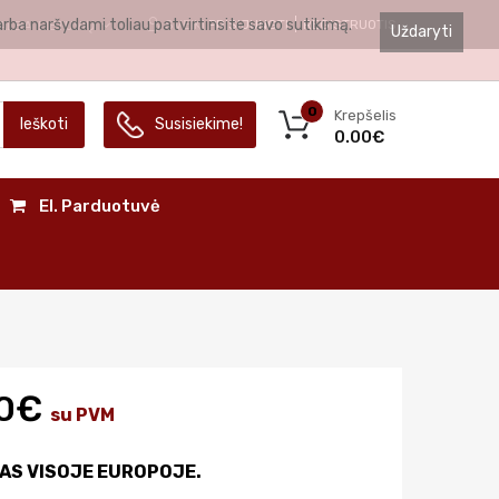
arba naršydami toliau patvirtinsite savo sutikimą.
SVEIKI
PRISIJUNGTI
REGISTRUOTIS
ALBA
LIETUVIŲ
Uždaryti
0
Krepšelis
Ieškoti
Susisiekime!
0.00€
El. Parduotuvė
00€
su PVM
AS VISOJE EUROPOJE.