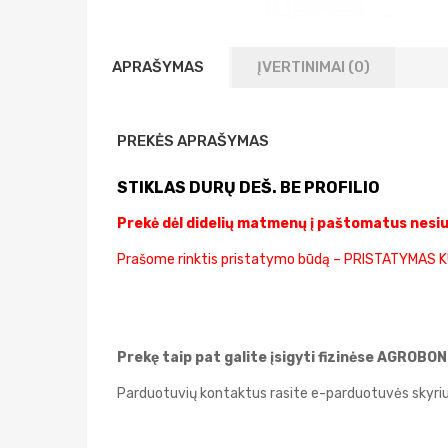
APRAŠYMAS
ĮVERTINIMAI (0)
PREKĖS APRAŠYMAS
STIKLAS DURŲ DEŠ. BE PROFILIO
Prekė dėl didelių matmenų į paštomatus nesi
Prašome rinktis pristatymo būdą – PRISTATYMAS 
Prekę taip pat galite įsigyti fizinėse AGROB
Parduotuvių kontaktus rasite e-parduotuvės skyri