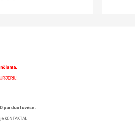
unčiama.
KURJERIU.
OND parduotuvėse.
uje KONTAKTAI.