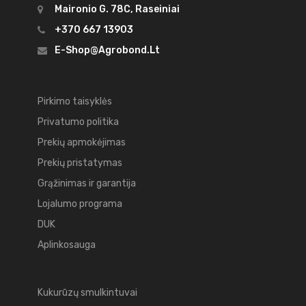
Maironio G. 78C, Raseiniai
+370 667 13903
E-Shop@agrobond.lt
Pirkimo taisyklės
Privatumo politika
Prekių apmokėjimas
Prekių pristatymas
Grąžinimas ir garantija
Lojalumo programa
DUK
Aplinkosauga
Kukurūzų smulkintuvai