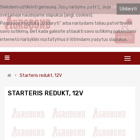
Siekdami užtikrinti geriausią Jūsų naršymo patirtį, šioje
PRISIJUNGTI
REGISTRUOTIS
LIETUVIŲ
Uždaryti
svetainėje naudojame slapukus (angl. cookies).
0
Paspaudę mygtuką „Uždaryti“ arba naršydami toliau patvirtinsite
savo sutikimą. Bet kada galėsite atšaukti savo sutikimą pakeisdami
Ieškoti
interneto naršyklės nustatymus ir ištrindami įrašytus slapukus.
Starteris redukt, 12V
STARTERIS REDUKT, 12V