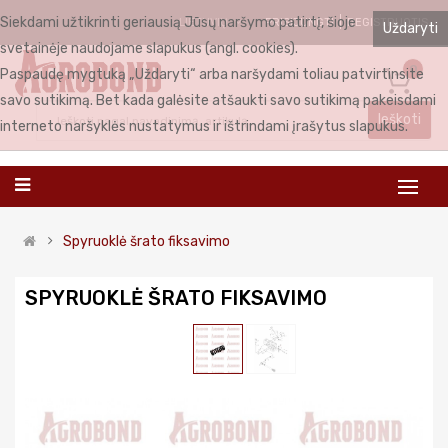
Siekdami užtikrinti geriausią Jūsų naršymo patirtį, šioje
PRISIJUNGTI
REGISTRUOTIS
LIETUVIŲ
Uždaryti
svetainėje naudojame slapukus (angl. cookies).
0
Paspaudę mygtuką „Uždaryti“ arba naršydami toliau patvirtinsite
savo sutikimą. Bet kada galėsite atšaukti savo sutikimą pakeisdami
Ieškoti
interneto naršyklės nustatymus ir ištrindami įrašytus slapukus.
Spyruoklė šrato fiksavimo
SPYRUOKLĖ ŠRATO FIKSAVIMO