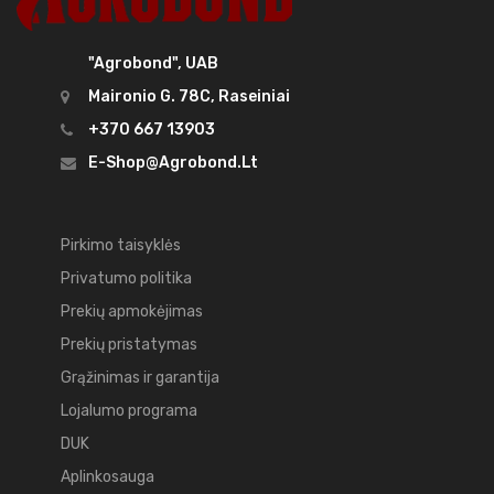
"Agrobond", UAB
Maironio G. 78C, Raseiniai
+370 667 13903
E-Shop@agrobond.lt
Pirkimo taisyklės
Privatumo politika
Prekių apmokėjimas
Prekių pristatymas
Grąžinimas ir garantija
Lojalumo programa
DUK
Aplinkosauga