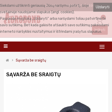
Siekdami užtikrinti geriausią Jūsų naršymo patirtį, šioje
PRISIJUNGTI
REGISTRUOTIS
LIETUVIŲ
Uždaryti
svetainėje naudojame slapukus (angl. cookies).
0
Paspaudę mygtuką „Uždaryti“ arba naršydami toliau patvirtinsite
savo sutikimą. Bet kada galėsite atšaukti savo sutikimą pakeisdami
Ieškoti
interneto naršyklės nustatymus ir ištrindami įrašytus slapukus.
Sąvarža be sraigtų
SĄVARŽA BE SRAIGTŲ