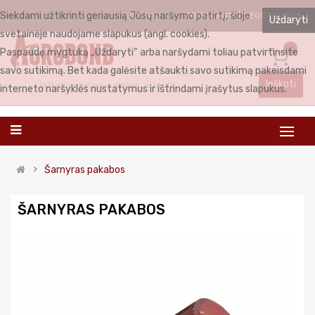
Siekdami užtikrinti geriausią Jūsų naršymo patirtį, šioje
PRISIJUNGTI
REGISTRUOTIS
LIETUVIŲ
Uždaryti
svetainėje naudojame slapukus (angl. cookies).
0
Paspaudę mygtuką „Uždaryti“ arba naršydami toliau patvirtinsite
savo sutikimą. Bet kada galėsite atšaukti savo sutikimą pakeisdami
Ieškoti
interneto naršyklės nustatymus ir ištrindami įrašytus slapukus.
Šarnyras pakabos
ŠARNYRAS PAKABOS