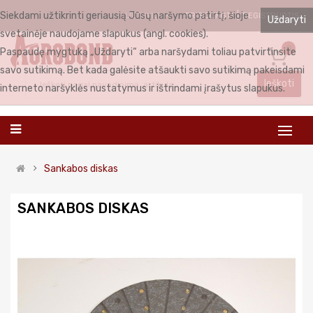
Siekdami užtikrinti geriausią Jūsų naršymo patirtį, šioje
PRISIJUNGTI
REGISTRUOTIS
LIETUVIŲ
Uždaryti
svetainėje naudojame slapukus (angl. cookies).
0
Paspaudę mygtuką „Uždaryti“ arba naršydami toliau patvirtinsite
savo sutikimą. Bet kada galėsite atšaukti savo sutikimą pakeisdami
Ieškoti
interneto naršyklės nustatymus ir ištrindami įrašytus slapukus.
Sankabos diskas
SANKABOS DISKAS