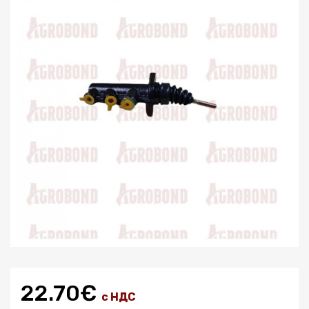
22.70€
с НДС