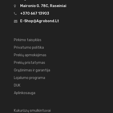
Maironio G. 78C, Raseiniai
+370 667 13903
E-Shop@agrobond.lt
Pirkimo taisyklės
Privatumo politika
Prekių apmokėjimas
Prekių pristatymas
Grąžinimas ir garantija
Lojalumo programa
DUK
Aplinkosauga
Kukurūzų smulkintuvai