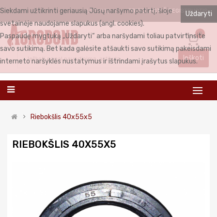
Siekdami užtikrinti geriausią Jūsų naršymo patirtį, šioje
PRISIJUNGTI
REGISTRUOTIS
LIETUVIŲ
Uždaryti
svetainėje naudojame slapukus (angl. cookies).
0
Paspaudę mygtuką „Uždaryti“ arba naršydami toliau patvirtinsite
savo sutikimą. Bet kada galėsite atšaukti savo sutikimą pakeisdami
Ieškoti
interneto naršyklės nustatymus ir ištrindami įrašytus slapukus.
Riebokšlis 40x55x5
RIEBOKŠLIS 40X55X5