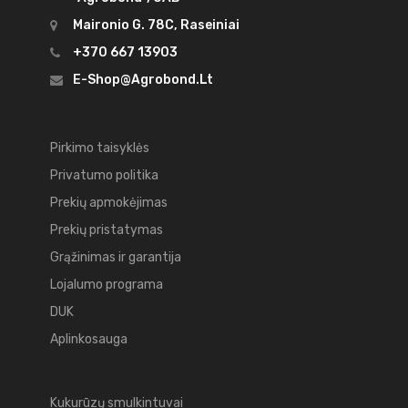
Maironio G. 78C, Raseiniai
+370 667 13903
E-Shop@agrobond.lt
Pirkimo taisyklės
Privatumo politika
Prekių apmokėjimas
Prekių pristatymas
Grąžinimas ir garantija
Lojalumo programa
DUK
Aplinkosauga
Kukurūzų smulkintuvai