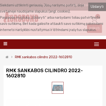
Siekdami užtikrinti geriausią Jūsų naršymo patirtį, šioje
PRISIJUNGTI
REGISTRUOTIS
LIETUVIŲ
Uždaryti
svetainėje naudojame slapukus (angl. cookies).
0
Paspaudę mygtuką „Uždaryti“ arba naršydami toliau patvirtinsite
savo sutikimą. Bet kada galėsite atšaukti savo sutikimą pakeisdami
Ieškoti
interneto naršyklės nustatymus ir ištrindami įrašytus slapukus.
RMK sankabos cilindro 2022-1602810
RMK SANKABOS CILINDRO 2022-
1602810