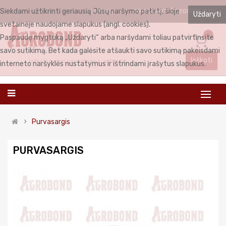
Siekdami užtikrinti geriausią Jūsų naršymo patirtį, šioje
PRISIJUNGTI
REGISTRUOTIS
LIETUVIŲ
Uždaryti
svetainėje naudojame slapukus (angl. cookies).
0
Paspaudę mygtuką „Uždaryti“ arba naršydami toliau patvirtinsite
savo sutikimą. Bet kada galėsite atšaukti savo sutikimą pakeisdami
Ieškoti
interneto naršyklės nustatymus ir ištrindami įrašytus slapukus.
Purvasargis
PURVASARGIS