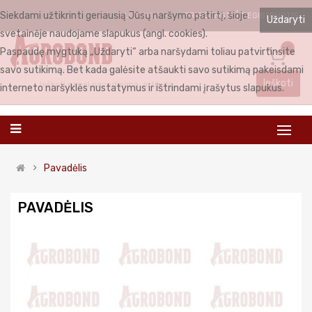
Siekdami užtikrinti geriausią Jūsų naršymo patirtį, šioje
PRISIJUNGTI
REGISTRUOTIS
LIETUVIŲ
Uždaryti
svetainėje naudojame slapukus (angl. cookies).
0
Paspaudę mygtuką „Uždaryti“ arba naršydami toliau patvirtinsite
savo sutikimą. Bet kada galėsite atšaukti savo sutikimą pakeisdami
Ieškoti
interneto naršyklės nustatymus ir ištrindami įrašytus slapukus.
Pavadėlis
PAVADĖLIS