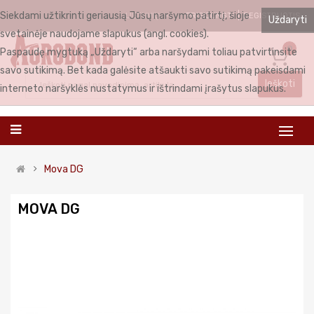
Siekdami užtikrinti geriausią Jūsų naršymo patirtį, šioje
PRISIJUNGTI
REGISTRUOTIS
LIETUVIŲ
Uždaryti
svetainėje naudojame slapukus (angl. cookies).
0
Paspaudę mygtuką „Uždaryti“ arba naršydami toliau patvirtinsite
savo sutikimą. Bet kada galėsite atšaukti savo sutikimą pakeisdami
Ieškoti
interneto naršyklės nustatymus ir ištrindami įrašytus slapukus.
Mova DG
MOVA DG