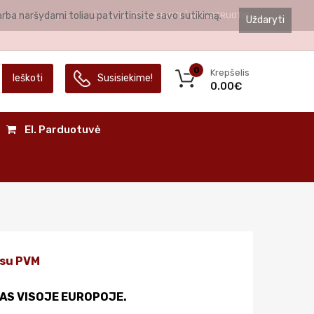
arba naršydami toliau patvirtinsite savo sutikimą.
SVEIKI
PRISIJUNGTI
REGISTRUOTIS
ALBA
LIETUVIŲ
Uždaryti
0
Krepšelis
Ieškoti
Susisiekime!
0.00€
El. Parduotuvė
su PVM
AS VISOJE EUROPOJE.