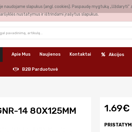
nėje naudojame slapukus (angl. cookies). Paspaudę mygtuką „Uždaryti“ 
K
aršyklės nustatymus ir ištrindami įrašytus slapukus.
Apie Mus
Naujienos
Kontaktai
Akcijos
B2B Parduotuvė
1.69€
GNR-14 80X125MM
PRISTATYM