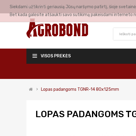
Siekdami užtikrinti geriausią Jūsų naršymo patirtį, šioje svetai
MANO PASKYRA
Bet kada galėsite atšaukti savo sutikimą pakeisdami interneto n
VISOS PREKĖS
Lopas padangoms TGNR-14 80x125mm
LOPAS PADANGOMS T