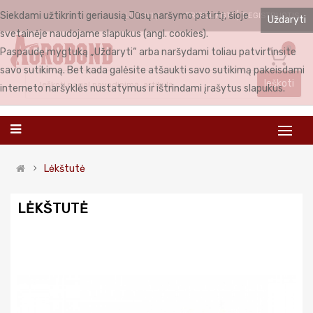
Siekdami užtikrinti geriausią Jūsų naršymo patirtį, šioje
PRISIJUNGTI
REGISTRUOTIS
LIETUVIŲ
Uždaryti
svetainėje naudojame slapukus (angl. cookies).
0
Paspaudę mygtuką „Uždaryti“ arba naršydami toliau patvirtinsite
savo sutikimą. Bet kada galėsite atšaukti savo sutikimą pakeisdami
Ieškoti
interneto naršyklės nustatymus ir ištrindami įrašytus slapukus.
Lėkštutė
LĖKŠTUTĖ