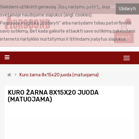
Siekdami užtikrinti geriausią Jūsų naršymo patirtį, šioje
PRISIJUNGTI
REGISTRUOTIS
LIETUVIŲ
Uždaryti
svetainėje naudojame slapukus (angl. cookies).
0
Paspaudę mygtuką „Uždaryti“ arba naršydami toliau patvirtinsite
savo sutikimą. Bet kada galėsite atšaukti savo sutikimą pakeisdami
Ieškoti
interneto naršyklės nustatymus ir ištrindami įrašytus slapukus.
Kuro žarna 8x15x20 juoda (matuojama)
KURO ŽARNA 8X15X20 JUODA
(MATUOJAMA)