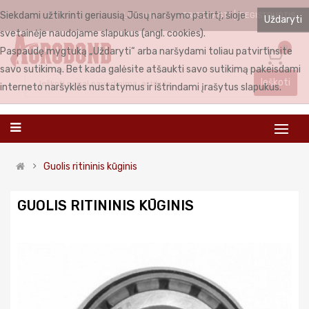
Siekdami užtikrinti geriausią Jūsų naršymo patirtį, šioje
PRISIJUNGTI
REGISTRUOTIS
LIETUVIŲ
Uždaryti
svetainėje naudojame slapukus (angl. cookies).
0
Paspaudę mygtuką „Uždaryti“ arba naršydami toliau patvirtinsite
savo sutikimą. Bet kada galėsite atšaukti savo sutikimą pakeisdami
Ieškoti
interneto naršyklės nustatymus ir ištrindami įrašytus slapukus.
Guolis ritininis kūginis
GUOLIS RITININIS KŪGINIS