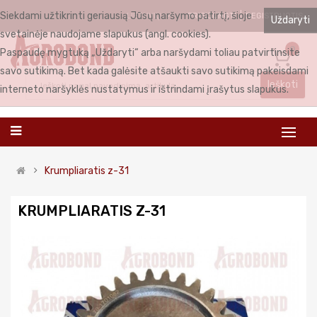
Siekdami užtikrinti geriausią Jūsų naršymo patirtį, šioje
PRISIJUNGTI
REGISTRUOTIS
LIETUVIŲ
Uždaryti
svetainėje naudojame slapukus (angl. cookies).
0
Paspaudę mygtuką „Uždaryti“ arba naršydami toliau patvirtinsite
savo sutikimą. Bet kada galėsite atšaukti savo sutikimą pakeisdami
Ieškoti
interneto naršyklės nustatymus ir ištrindami įrašytus slapukus.
Krumpliaratis z-31
KRUMPLIARATIS Z-31