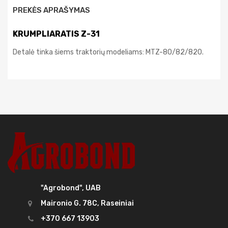
PREKĖS APRAŠYMAS
KRUMPLIARATIS Z-31
Detalė tinka šiems traktorių modeliams: MTZ-80/82/820.
"Agrobond", UAB
Maironio G. 78C, Raseiniai
+370 667 13903